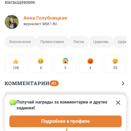
насыщеннее.
Анна Голубницкая
журналист MSK1.RU
Вознесение
Православие
Пасха
Церковь
Церков
108
4
3
4
35
КОММЕНТАРИИ
41
Гость
27 мая 2025, 17:24
Получай награды за комментарии и другие 
задания!
Я вообще в шоке... Сегодня прочла, что с вечера 27 
мая православные уже празднуют отдание Пасхи и 
Подробнее в профиле
Предпразднство Вознесения, а потом 11 дней 
Вознесения до Троицы, а потом Троицу то ли 2 или 3 