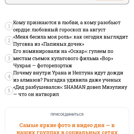
Кому признаются в любви, а кому разобьют
1
сердце: любовный гороскоп на август
«Меня бесила моя роль»: как сегодня выглядит
2
Пуговка из «Папиных дочек»
Его номинировали на «Оскар»: гуляем по
3
местам съемок культового фильма «Вор»
Чухрая — фоторепортаж
Почему внутри Урана и Нептуна идут дожди
4
из алмазов? Разгадка удивила даже ученых
«Дед разбушевался»: SHAMAN довел Мизулину
5
— что он натворил
ПРИСОЕДИНИТЬСЯ
Самые яркие фото и видео дня — в
наших группах в социальных сетях