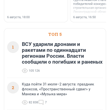
победителей конкурса 
строительная организа
Ленинградской области 
номинации «Самый
6 августа, 18:00
6 августа, 16:50
клиентоориентированн
застройщик Ленинград
области».
ТОП 5
ВСУ ударили дронами и
1
ракетами по одиннадцати
регионам России. Власти
сообщили о погибших и раненых
105 126
Куда пойти 31 июля–2 августа: праздник
2
флоксов, «Пространственный сдвиг» у
Манежа и «Музыка мира»
82 838
7