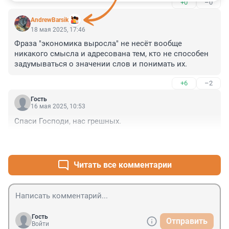
+0
–0
дня. Одним словом до середины июня у них длятся 
празднования, а недавно неделю тоже праздновали 
AndrewBarsik
Пасху. У меня вопрос только один. А когда они 
18 мая 2025, 17:46
вообще работают, если им грех в праздники работать? 
Фраза "экономика выросла" не несёт вообще 
И как они зарабатывают на жизнь? Или они святым 
никакого смысла и адресована тем, кто не способен 
духом живут?
задумываться о значении слов и понимать их.
+6
–2
Гость
16 мая 2025, 10:53
Спаси Господи, нас грешных.
+3
–0
Читать все комментарии
Гость
Отправить
Войти