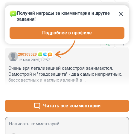
Гость
12 мая 2025, 21:20
Получай награды за комментарии и другие 
задания!
Да ладно вам. Смольный ничего не рассматривает. 
Из Москвы команда пришла. Осадили 
Подробнее в профиле
самодеятельность Беглова.
+2
–1
280303529
12 мая 2025, 17:57
Очень зря легализацией самостроя занимаются. 
Самострой и "градозащита" - два самых неприятных, 
бессовестных и наглых явлений в 
градостроительстве.
+1
–1
Читать все комментарии