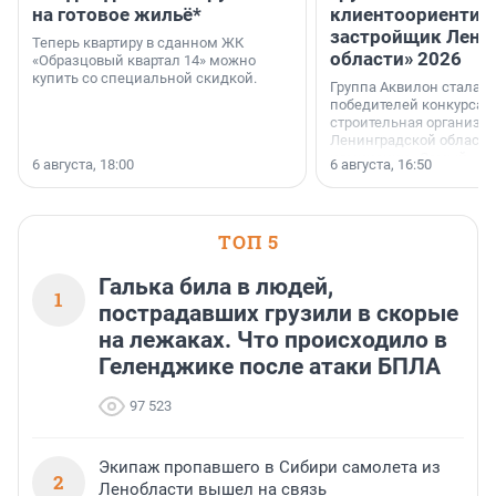
на готовое жильё*
клиентоориентир
застройщик Лени
Теперь квартиру в сданном ЖК
области» 2026
«Образцовый квартал 14» можно
купить со специальной скидкой.
Группа Аквилон стала 
победителей конкурса 
строительная организа
Ленинградской области 
номинации «Самый
6 августа, 18:00
6 августа, 16:50
клиентоориентированн
застройщик Ленинград
области».
ТОП 5
Галька била в людей,
1
пострадавших грузили в скорые
на лежаках. Что происходило в
Геленджике после атаки БПЛА
97 523
Экипаж пропавшего в Сибири самолета из
2
Ленобласти вышел на связь