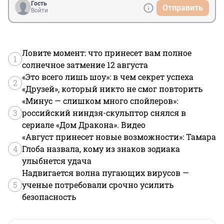
Гость
Отправить
Войти
Ловите момент: что принесет вам полное
1
солнечное затмение 12 августа
«Это всего лишь шоу»: в чем секрет успеха
2
«Друзей», который никто не смог повторить
«Минус — слишком много спойлеров»:
3
российский ниндзя-скульптор снялся в
сериале «Дом Дракона». Видео
«Август принесет новые возможности»: Тамара
4
Глоба назвала, кому из знаков зодиака
улыбнется удача
Надвигается волна пугающих вирусов —
5
ученые потребовали срочно усилить
безопасность