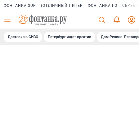
ФОНТАНКА SUP
(ОТ)ЛИЧНЫЙ ПИТЕР
ФОНТАНКА ГО
СЕРЕБР
Доставка в СИЗО
Петербург ищет креатив
Дом Репина. Реставр