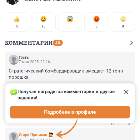
5
13
1
5
0
КОММЕНТАРИИ
40
Гость
7 мая 2025, 22:16
Стратегический бомбардировщик вмещает 12 тонн 
порошка.
+2
–0
Получай награды за комментарии и другие 
задания!
Гость
7 мая 2025, 21:58
Подробнее в профиле
Мадура и Нашдурак, сладкая парочка.
+1
–0
Игорь Протасов