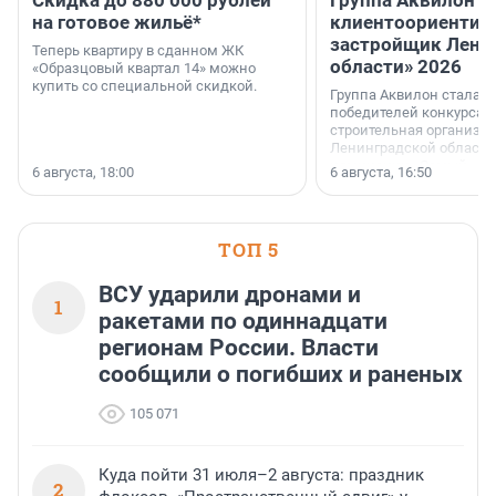
Скидка до 880 000 рублей
Группа Аквилон 
на готовое жильё*
клиентоориентир
застройщик Лени
Теперь квартиру в сданном ЖК
области» 2026
«Образцовый квартал 14» можно
купить со специальной скидкой.
Группа Аквилон стала 
победителей конкурса 
строительная организа
Ленинградской области 
номинации «Самый
6 августа, 18:00
6 августа, 16:50
клиентоориентированн
застройщик Ленинград
области».
ТОП 5
ВСУ ударили дронами и
1
ракетами по одиннадцати
регионам России. Власти
сообщили о погибших и раненых
105 071
Куда пойти 31 июля–2 августа: праздник
2