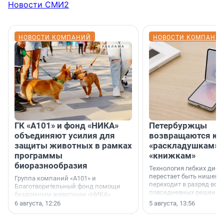
Новости СМИ2
НОВОСТИ КОМПАНИЙ
НОВОСТИ КОМПАНИ
ГК «А101» и фонд «НИКА»
Петербуржцы
объединяют усилия для
возвращаются к
защиты животных в рамках
«раскладушкам» 
программы
«книжкам»
биоразнообразия
Технология гибких дисп
перестает быть нишевы
Группа компаний «А101» и
переходит в разряд вос
Благотворительный фонд помощи
повседневных решений
бездомным животным «НИКА»
заключили соглашение о
6 августа, 12:26
5 августа, 13:56
стратегическом сотрудничестве.