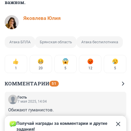
важном.
Яковлева Юлия
Атака БПЛА
Брянская область
Атака беспилотника
1
20
5
12
5
КОММЕНТАРИИ
51
Гость
7 мая 2025, 14:04
Обижают гуманистов.
+1
–0
Получай награды за комментарии и другие 
задания!
Гость