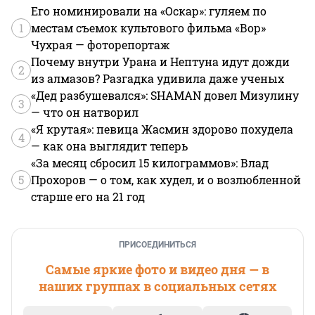
Его номинировали на «Оскар»: гуляем по
1
местам съемок культового фильма «Вор»
Чухрая — фоторепортаж
Почему внутри Урана и Нептуна идут дожди
2
из алмазов? Разгадка удивила даже ученых
«Дед разбушевался»: SHAMAN довел Мизулину
3
— что он натворил
«Я крутая»: певица Жасмин здорово похудела
4
— как она выглядит теперь
«За месяц сбросил 15 килограммов»: Влад
5
Прохоров — о том, как худел, и о возлюбленной
старше его на 21 год
ПРИСОЕДИНИТЬСЯ
Самые яркие фото и видео дня — в
наших группах в социальных сетях