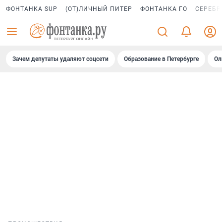
ФОНТАНКА SUP
(ОТ)ЛИЧНЫЙ ПИТЕР
ФОНТАНКА ГО
СЕРЕБР
Зачем депутаты удаляют соцсети
Образование в Петербурге
Ол