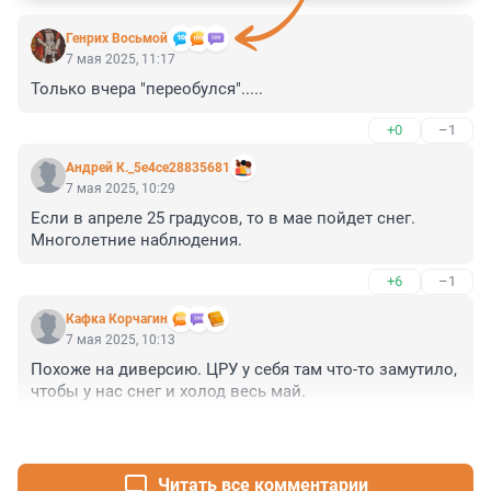
Генрих Восьмой
7 мая 2025, 11:17
Только вчера "переобулся".....
+0
–1
Андрей К._5e4ce28835681
7 мая 2025, 10:29
Если в апреле 25 градусов, то в мае пойдет снег. 
Многолетние наблюдения.
+6
–1
Кафка Корчагин
7 мая 2025, 10:13
Похоже на диверсию. ЦРУ у себя там что-то замутило, 
чтобы у нас снег и холод весь май.
+5
–0
Читать все комментарии