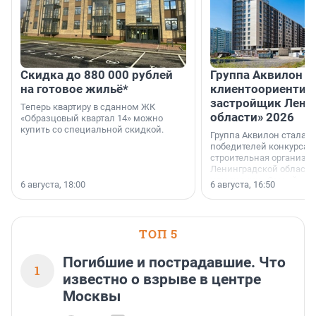
Скидка до 880 000 рублей
Группа Аквилон 
на готовое жильё*
клиентоориентир
застройщик Лени
Теперь квартиру в сданном ЖК
области» 2026
«Образцовый квартал 14» можно
купить со специальной скидкой.
Группа Аквилон стала 
победителей конкурса 
строительная организа
Ленинградской области 
номинации «Самый
6 августа, 18:00
6 августа, 16:50
клиентоориентированн
застройщик Ленинград
области».
ТОП 5
Погибшие и пострадавшие. Что
1
известно о взрыве в центре
Москвы