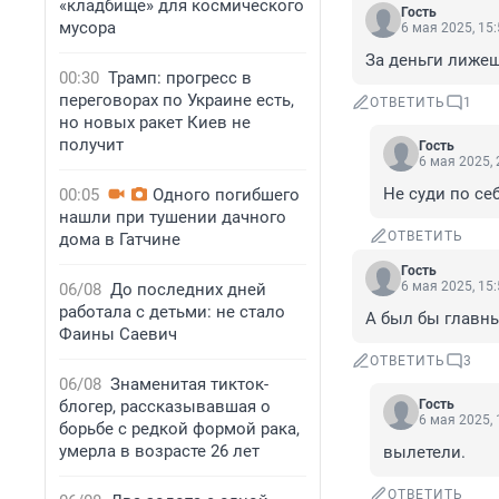
«кладбище» для космического
Гость
мусора
6 мая 2025, 15
За деньги лижеш
00:30
Трамп: прогресс в
переговорах по Украине есть,
ОТВЕТИТЬ
1
но новых ракет Киев не
получит
Гость
6 мая 2025, 
Не суди по се
00:05
Одного погибшего
нашли при тушении дачного
ОТВЕТИТЬ
дома в Гатчине
Гость
6 мая 2025, 15
06/08
До последних дней
работала с детьми: не стало
А был бы главны
Фаины Саевич
ОТВЕТИТЬ
3
06/08
Знаменитая тикток-
блогер, рассказывавшая о
Гость
6 мая 2025, 
борьбе с редкой формой рака,
умерла в возрасте 26 лет
вылетели.
ОТВЕТИТЬ