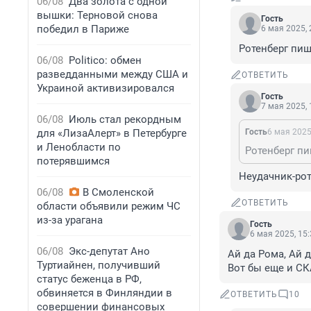
06/08
Два золота с одной
вышки: Терновой снова
Гость
победил в Париже
6 мая 2025, 
Ротенберг пиш
06/08
Politico: обмен
разведданными между США и
ОТВЕТИТЬ
Украиной активизировался
Гость
7 мая 2025, 
06/08
Июль стал рекордным
для «ЛизаАлерт» в Петербурге
Гость
6 мая 2025
и Ленобласти по
Ротенберг пи
потерявшимся
Неудачник-рот
06/08
В Смоленской
ОТВЕТИТЬ
области объявили режим ЧС
из-за урагана
Гость
6 мая 2025, 15
06/08
Экс-депутат Ано
Ай да Рома, Ай 
Туртиайнен, получивший
Вот бы еще и СК
статус беженца в РФ,
обвиняется в Финляндии в
ОТВЕТИТЬ
10
совершении финансовых