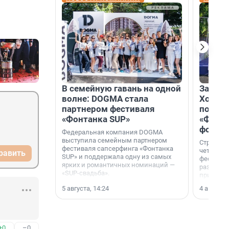
В семейную гавань на одной
Зажгли
волне: DOGMA стала
Холдин
партнером фестиваля
посети
«Фонтанка SUP»
«Фонта
фотоз
Федеральная компания DOGMA
выступила семейным партнером
Строител
фестиваля сапсерфинга «Фонтанка
четверты
равить
SUP» и поддержала одну из самых
фестивал
ярких и романтичных номинаций —
раз комп
«SUP-свадьба».
привезти
и подари
5 августа, 14:24
4 августа,
посетите
необычно
+0
–0