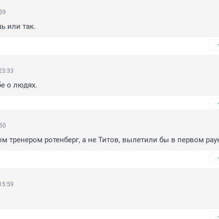
:59
ь или так.
23:33
бе о людях.
:50
м тренером ротенберг, а не Титов, вылетили бы в первом рау
15:59