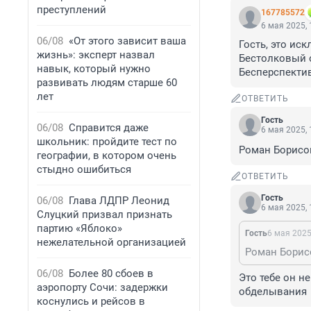
преступлений
167785572
6 мая 2025, 
06/08
«От этого зависит ваша
Гость, это иск
жизнь»: эксперт назвал
Бестолковый о
навык, который нужно
Бесперспекти
развивать людям старше 60
лет
ОТВЕТИТЬ
Гость
06/08
Справится даже
6 мая 2025, 
школьник: пройдите тест по
Роман Борисов
географии, в котором очень
стыдно ошибиться
ОТВЕТИТЬ
Гость
06/08
Глава ЛДПР Леонид
6 мая 2025, 
Слуцкий призвал признать
партию «Яблоко»
Гость
6 мая 2025
нежелательной организацией
Роман Борисо
06/08
Более 80 сбоев в
Это тебе он н
аэропорту Сочи: задержки
обделывания
коснулись и рейсов в