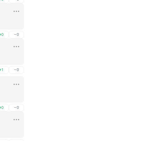
+0
–0
+1
–0
+0
–0