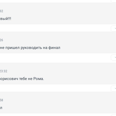
:32
вый!!!
:26
 не пришел руководить на финал
23:32
Борисович тебе не Рома.
:58
ел