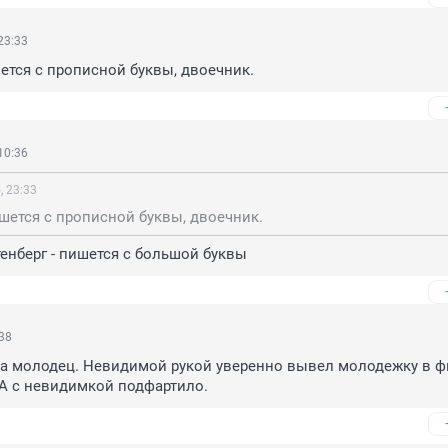
23:33
ется с прописной буквы, двоечник.
10:36
, 23:33
шется с прописной буквы, двоечник.
енберг - пишется с большой буквы
:38
да молодец. Невидимой рукой уверенно вывел молодежку в фи
А с невидимкой подфартило.