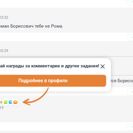
23:32
ман Борисович тебе не Рома.
10:29
, 23:32
ай награды за комментарии и другие задания!
оман Борисович тебе не Рома.
Подробнее в профиле
ре раза отделаться - конечно уважаемый и разумеется Борис
ов
:19