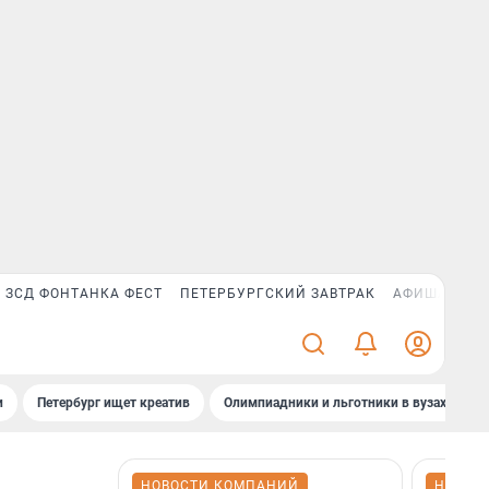
ЗСД ФОНТАНКА ФЕСТ
ПЕТЕРБУРГСКИЙ ЗАВТРАК
АФИША PLUS
и
Петербург ищет креатив
Олимпиадники и льготники в вузах СПб
НОВОСТИ КОМПАНИЙ
НОВОС