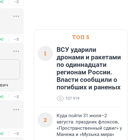
+0
–0
ТОП 5
+0
–0
ВСУ ударили
1
дронами и ракетами
по одиннадцати
регионам России.
Власти сообщили о
ович
погибших и раненых
+0
–0
107 919
Куда пойти 31 июля–2
2
августа: праздник флоксов,
«Пространственный сдвиг» у
+0
–0
Манежа и «Музыка мира»