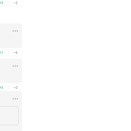
+5
–2
+1
–6
+5
–0