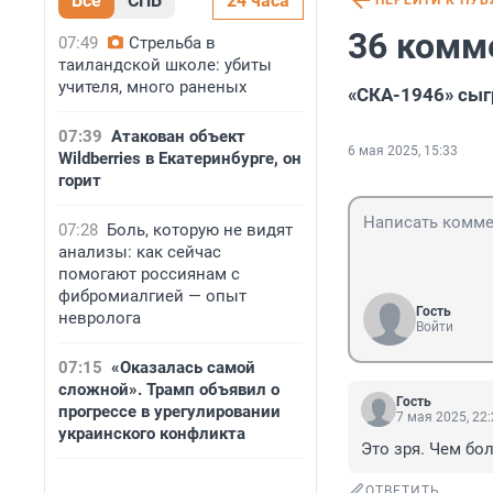
Все
СПБ
24 часа
ПЕРЕЙТИ К ПУ
36 комм
07:49
Стрельба в
таиландской школе: убиты
учителя, много раненых
«СКА-1946» сыг
07:39
Атакован объект
6 мая 2025, 15:33
Wildberries в Екатеринбурге, он
горит
07:28
Боль, которую не видят
анализы: как сейчас
помогают россиянам с
фибромиалгией — опыт
Гость
невролога
Войти
07:15
«Оказалась самой
сложной». Трамп объявил о
Гость
прогрессе в урегулировании
7 мая 2025, 22
украинского конфликта
Это зря. Чем бо
ОТВЕТИТЬ