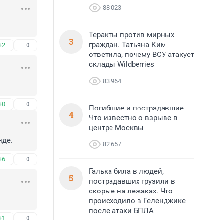
88 023
Теракты против мирных
3
граждан. Татьяна Ким
+2
–0
ответила, почему ВСУ атакует
склады Wildberries
83 964
+0
–0
Погибшие и пострадавшие.
4
Что известно о взрыве в
центре Москвы
нде.
82 657
+6
–0
Галька била в людей,
5
пострадавших грузили в
скорые на лежаках. Что
происходило в Геленджике
после атаки БПЛА
+1
–0