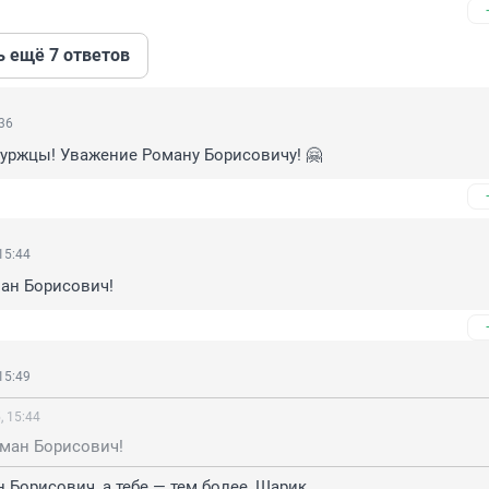
ь ещё 7 ответов
:36
уржцы! Уважение Роману Борисовичу! 🤗
15:44
ан Борисович!
15:49
, 15:44
оман Борисович!
 Борисович, а тебе — тем более, Шарик.