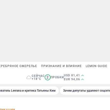
ЕРЕБРЯНОЕ ОЖЕРЕЛЬЕ
ПРИЗНАНИЕ И ВЛИЯНИЕ
LEMON GUIDE
USD 81,41
СЕЙЧАС
2
ПРОБКИ
+18°C
EUR 94,06
ователь Levrana и критика Татьяны Ким
Зачем депутаты удаляют соцсет