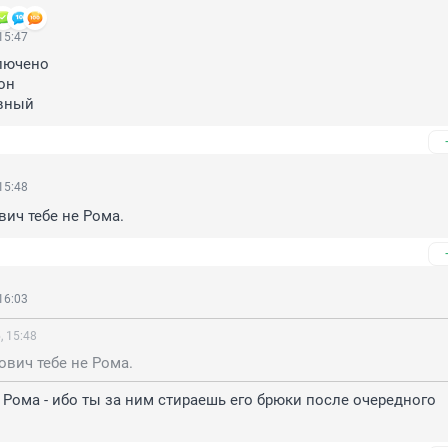
15:47
лючено 

н

вный
15:48
ич тебе не Рома.
16:03
, 15:48
вич тебе не Рома.
е Рома - ибо ты за ним стираешь его брюки после очередного 