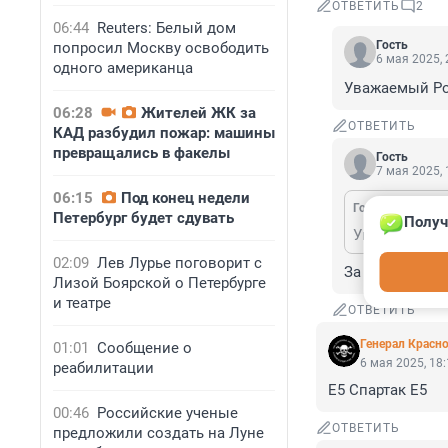
ОТВЕТИТЬ
2
06:44
Reuters: Белый дом
Гость
попросил Москву освободить
6 мая 2025, 
одного американца
Уважаемый Ро
06:28
Жителей ЖК за
ОТВЕТИТЬ
КАД разбудил пожар: машины
превращались в факелы
Гость
7 мая 2025, 
06:15
Под конец недели
Гость
6 мая 2025
Петербург будет сдувать
Получ
Уважаемый Р
02:09
Лев Лурье поговорит с
За месяц четы
Лизой Боярской о Петербурге
и театре
ОТВЕТИТЬ
Генерал Красн
01:01
Сообщение о
6 мая 2025, 18
реабилитации
Е5 Спартак Е5
00:46
Российские ученые
ОТВЕТИТЬ
предложили создать на Луне