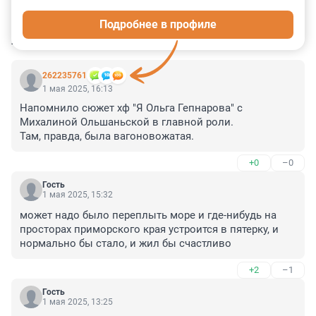
1
1
1
11
12
Подробнее в профиле
КОММЕНТАРИИ
20
262235761
1 мая 2025, 16:13
Напомнило сюжет хф "Я Ольга Гепнарова" с 
Михалиной Ольшаньской в главной роли.

Там, правда, была вагоновожатая.
+0
–0
Гость
1 мая 2025, 15:32
может надо было переплыть море и где-нибудь на 
просторах приморского края устроится в пятерку, и 
нормально бы стало, и жил бы счастливо
+2
–1
Гость
1 мая 2025, 13:25