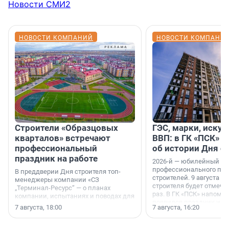
Новости СМИ2
НОВОСТИ КОМПАНИЙ
НОВОСТИ КОМПАНИ
Строители «Образцовых
ГЭС, марки, искус
кварталов» встречают
ВВП: в ГК «ПСК» р
профессиональный
об истории Дня с
праздник на работе
2026-й — юбилейный го
профессионального пр
В преддверии Дня строителя топ-
строителей. 9 августа 2
менеджеры компании «СЗ
строителя будет отмечат
„Терминал-Ресурс“ — о планах
раз. В ГК «ПСК» напомни
компании, испытаниях и поводах для
появился праздник и к
осторожного оптимизма.
7 августа, 18:00
7 августа, 16:20
поменялась роль строит