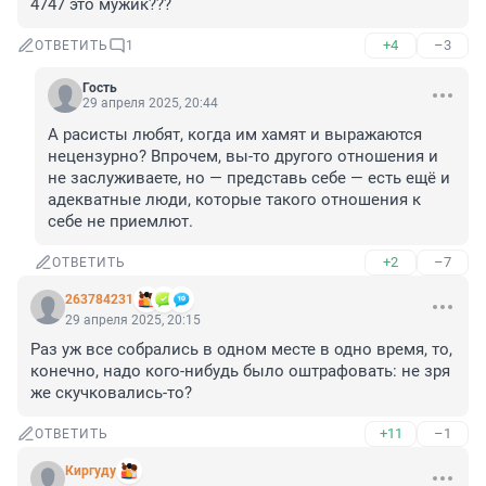
4747 это мужик???
+4
–3
ОТВЕТИТЬ
1
Гость
29 апреля 2025, 20:44
А расисты любят, когда им хамят и выражаются 
нецензурно? Впрочем, вы-то другого отношения и 
не заслуживаете, но — представь себе — есть ещё и 
адекватные люди, которые такого отношения к 
себе не приемлют.
+2
–7
ОТВЕТИТЬ
263784231
29 апреля 2025, 20:15
Раз уж все собрались в одном месте в одно время, то, 
конечно, надо кого-нибудь было оштрафовать: не зря 
же скучковались-то?
+11
–1
ОТВЕТИТЬ
Киргуду