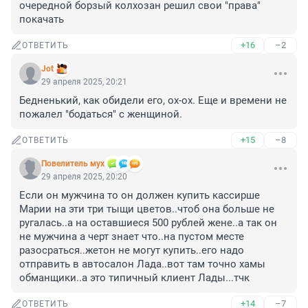
очередной борзый колхозан решил свои "права" 
покачать
+16
–2
ОТВЕТИТЬ
Jot
29 апреля 2025, 20:21
Бедненький, как обидели его, ох-ох. Еще и времени не 
пожалел "бодаться" с женщиной.
+15
–8
ОТВЕТИТЬ
Повелитель мух
29 апреля 2025, 20:20
Если он мужчина то он должен купить кассирше 
Марии на эти три тыщи цветов..чтоб она больше не 
ругалась..а на оставшиеся 500 рублей жене..а так он 
не мужчина а черт знает что..на пустом месте 
разосраться..жетон не могут купить..его надо 
отправить в автосалон Лада..вот там точно хамы 
обманщики..а это типичный клиент Лады...тчк
+14
–7
ОТВЕТИТЬ