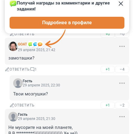
Получай награды за комментарии и другие 
Гость
29 апреля 2025, 22:29
задания!
— Как поспал, братишка? Проголодался наверное, братишка? Я тебе покушать принёс тёпленького.
Подробнее в профиле
Не, это тут не к месту
+0
–0
ОТВЕТИТЬ
GOAT
29 апреля 2025, 21:42
замоташки?
+1
–4
ОТВЕТИТЬ
1
Гость
29 апреля 2025, 22:30
Твои мозгушки?
+1
–2
ОТВЕТИТЬ
Гость
29 апреля 2025, 21:30
Не мусорите на моей планете, 
В.В.**********))))))))))))))))))) Хе хе))