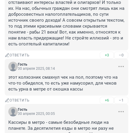
отстаивают интересы властей и олигархов! И только 
их. На нас, обычных граждан они смотрят лишь как на 
добросовестных налогоплательщиков, по сути 
источник своего дохода! А совсем открытым текстом, 
то под этими красивыми словами скрывается 
понятие - рабы 21 века! Вот, как именно, относятся к 
нам власть придержащие! Не стройте иллюзий - это и 
есть оголтелый капитализм!
+3
–0
ОТВЕТИТЬ
Гость
30 апреля 2025, 08:14
этот колхозник смахнул чек на пол, поэтому что на 
что-то обиделся, то есть уже намусорил, для чеков 
есть урна в метре от окошка кассы
+6
–1
ОТВЕТИТЬ
Гость
30 апреля 2025, 00:05
Кассиры в метро - самые безобидные люди на 
планете. За десятилетия езды в метро ни разу не 