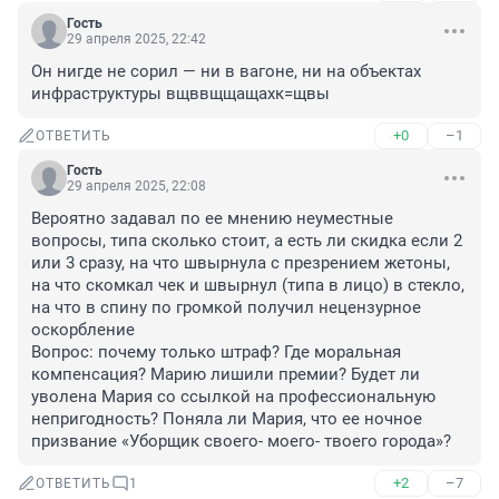
Гость
29 апреля 2025, 22:42
Он нигде не сорил — ни в вагоне, ни на объектах 
инфраструктуры вщввщщащахк=щвы
+0
–1
ОТВЕТИТЬ
Гость
29 апреля 2025, 22:08
Вероятно задавал по ее мнению неуместные 
вопросы, типа сколько стоит, а есть ли скидка если 2 
или 3 сразу, на что швырнула с презрением жетоны, 
на что скомкал чек и швырнул (типа в лицо) в стекло, 
на что в спину по громкой получил нецензурное 
оскорбление

Вопрос: почему только штраф? Где моральная 
компенсация? Марию лишили премии? Будет ли 
уволена Мария со ссылкой на профессиональную 
непригодность? Поняла ли Мария, что ее ночное 
призвание «Уборщик своего- моего- твоего города»?
+2
–7
ОТВЕТИТЬ
1