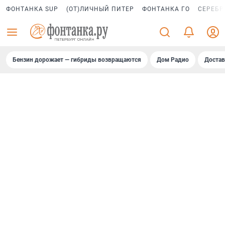
ФОНТАНКА SUP
(ОТ)ЛИЧНЫЙ ПИТЕР
ФОНТАНКА ГО
СЕРЕБР
Бензин дорожает — гибриды возвращаются
Дом Радио
Достав