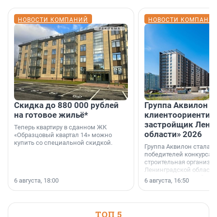
НОВОСТИ КОМПАНИЙ
НОВОСТИ КОМПАНИ
Скидка до 880 000 рублей
Группа Аквилон 
на готовое жильё*
клиентоориентир
застройщик Лени
Теперь квартиру в сданном ЖК
области» 2026
«Образцовый квартал 14» можно
купить со специальной скидкой.
Группа Аквилон стала 
победителей конкурса 
строительная организа
Ленинградской области 
номинации «Самый
6 августа, 18:00
6 августа, 16:50
клиентоориентированн
застройщик Ленинград
области».
ТОП 5