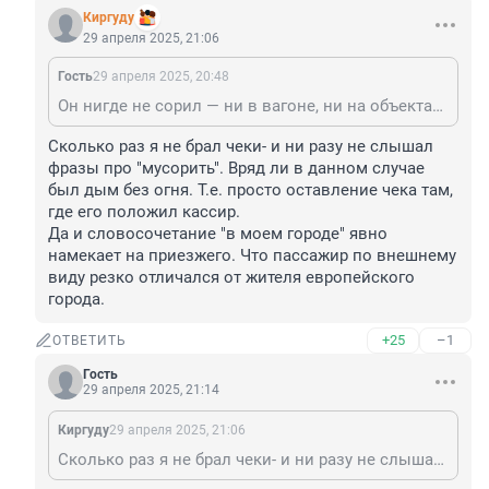
Киргуду
29 апреля 2025, 21:06
Гость
29 апреля 2025, 20:48
Он нигде не сорил — ни в вагоне, ни на объектах инфраструктуры. Если ты глазами прочитаешь новость, то увидишь, что лишь не взял чек. У покупателя нет обязанности забирать чек — можешь убедиться в этом, ознакомившись с Правилами торговли и Правилами пользования метрополитеном.
Сколько раз я не брал чеки- и ни разу не слышал 
фразы про "мусорить". Вряд ли в данном случае 
был дым без огня. Т.е. просто оставление чека там, 
где его положил кассир.

Да и словосочетание "в моем городе" явно 
намекает на приезжего. Что пассажир по внешнему 
виду резко отличался от жителя европейского 
города.
+25
–1
ОТВЕТИТЬ
Гость
29 апреля 2025, 21:14
Киргуду
29 апреля 2025, 21:06
Сколько раз я не брал чеки- и ни разу не слышал фразы про "мусорить". Вряд ли в данном случае был дым без огня. Т.е. просто оставление чека там, где его положил кассир. Да и словосочетание "в моем городе" явно намекает на приезжего. Что пассажир по внешнему виду резко отличался от жителя европейского города.