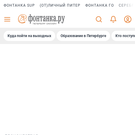
ФОНТАНКА SUP
(ОТ)ЛИЧНЫЙ ПИТЕР
ФОНТАНКА ГО
СЕРЕБР
Куда пойти на выходных
Образование в Петербурге
Кто поступ