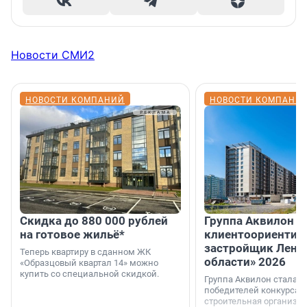
Новости СМИ2
НОВОСТИ КОМПАНИЙ
НОВОСТИ КОМПАНИ
Скидка до 880 000 рублей
Группа Аквилон 
на готовое жильё*
клиентоориентир
застройщик Лени
Теперь квартиру в сданном ЖК
области» 2026
«Образцовый квартал 14» можно
купить со специальной скидкой.
Группа Аквилон стала 
победителей конкурса 
строительная организа