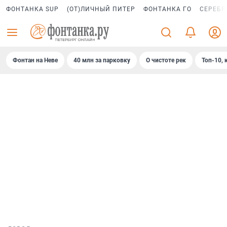
ФОНТАНКА SUP
(ОТ)ЛИЧНЫЙ ПИТЕР
ФОНТАНКА ГО
СЕРЕБР
Фонтан на Неве
40 млн за парковку
О чистоте рек
Топ-10, 