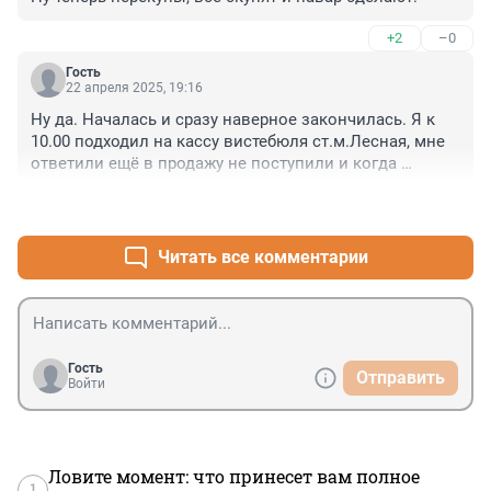
+2
–0
Гость
22 апреля 2025, 19:16
Ну да. Началась и сразу наверное закончилась. Я к 
10.00 подходил на кассу вистебюля ст.м.Лесная, мне 
ответили ещё в продажу не поступили и когда 
поступят тоже не знают. Здорово. Молодцы. 1 раз в 
+1
–0
жизни решил купить юбилейный жетон Лесной, т.к 40 
лет здесь прожил и живу до сих пор. Ну простите, 
целый день стоять у кассы и ждать продаж тоже не 
Читать все комментарии
вариант. Естественно вечером в 19.00 из уже не было. 
Неужели сложно сделать большой тираж юбилейных 
жетонов, чтобы каждый смог себя порадовать? Из за 
принципа, не буду покупать у перекупов за 1000 руб. 
Бред. Прошу прощения, но одно сплошное 
Гость
Отправить
возмущение
Войти
Ловите момент: что принесет вам полное
1