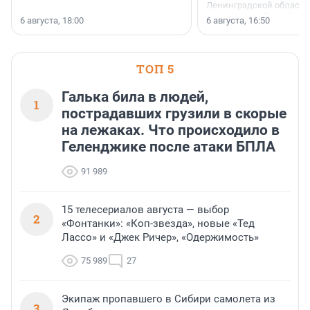
Ленинградской области 
номинации «Самый
6 августа, 18:00
6 августа, 16:50
клиентоориентированн
застройщик Ленинград
области».
ТОП 5
Галька била в людей,
1
пострадавших грузили в скорые
на лежаках. Что происходило в
Геленджике после атаки БПЛА
91 989
15 телесериалов августа — выбор
2
«Фонтанки»: «Коп-звезда», новые «Тед
Лассо» и «Джек Ричер», «Одержимость»
75 989
27
Экипаж пропавшего в Сибири самолета из
3