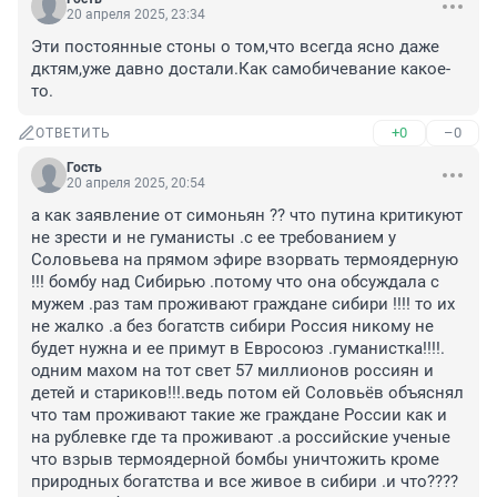
20 апреля 2025, 23:34
Эти постоянные стоны о том,что всегда ясно даже 
дктям,уже давно достали.Как самобичевание какое-
то.
+0
–0
ОТВЕТИТЬ
Гость
20 апреля 2025, 20:54
а как заявление от симоньян ?? что путина критикуют 
не зрести и не гуманисты .с ее требованием у 
Соловьева на прямом эфире взорвать термоядерную 
!!! бомбу над Сибирью .потому что она обсуждала с 
мужем .раз там проживают граждане сибири !!!! то их 
не жалко .а без богатств сибири Россия никому не 
будет нужна и ее примут в Евросоюз .гуманистка!!!!. 
одним махом на тот свет 57 миллионов россиян и 
детей и стариков!!!.ведь потом ей Соловьёв объяснял 
что там проживают такие же граждане России как и 
на рублевке где та проживают .а российские ученые 
что взрыв термоядерной бомбы уничтожить кроме 
природных богатства и все живое в сибири .и что???? 