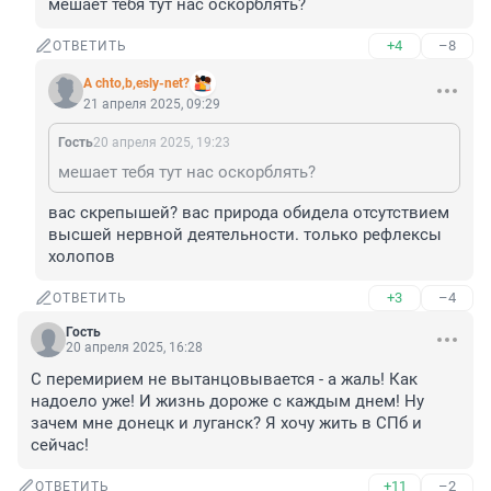
мешает тебя тут нас оскорблять?
+4
–8
ОТВЕТИТЬ
A chto,b,esly-net?
21 апреля 2025, 09:29
Гость
20 апреля 2025, 19:23
мешает тебя тут нас оскорблять?
вас скрепышей? вас природа обидела отсутствием 
высшей нервной деятельности. только рефлексы 
холопов
+3
–4
ОТВЕТИТЬ
Гость
20 апреля 2025, 16:28
С перемирием не вытанцовывается - а жаль! Как 
надоело уже! И жизнь дороже с каждым днем! Ну 
зачем мне донецк и луганск? Я хочу жить в СПб и 
сейчас!
+11
–2
ОТВЕТИТЬ