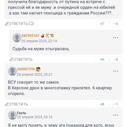
получила благодарность от путина на встрече с 
прессой ей и ее мужу .и очередной орден на юбилей 
.а как там насчет геноцида к гражданам России???.
+7
–0
ОТВЕТИТЬ
1
282905187
20 апреля 2025, 22:14
Судьба на муже отыгралась.
+6
–0
ОТВЕТИТЬ
266087295
20 апреля 2025, 20:27
ВСУ говорят то же самое.

В Херсоне дрон в многоэтажку прилетел. 6 квартир 
сгорело.
+8
–1
ОТВЕТИТЬ
Гость
20 апреля 2025, 20:16
Я не могу понять ,к чему эта показуха,для кого, ясно 