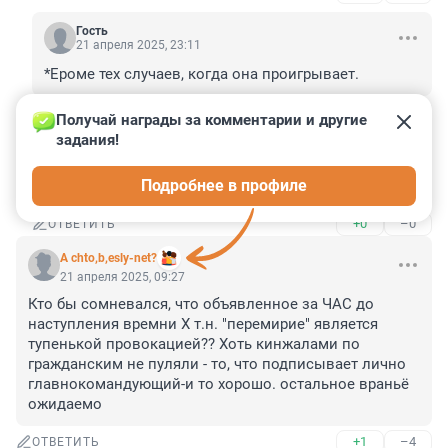
Гость
21 апреля 2025, 23:11
*Ероме тех случаев, когда она проигрывает.
+0
–0
ОТВЕТИТЬ
Получай награды за комментарии и другие 
задания!
Гость
21 апреля 2025, 23:11
Подробнее в профиле
*Кроме тех случаев, когда она проигрывает.
+0
–0
ОТВЕТИТЬ
A chto,b,esly-net?
21 апреля 2025, 09:27
Кто бы сомневался, что объявленное за ЧАС до 
наступления времни X т.н. "перемирие" является 
тупенькой провокацией?? Хоть кинжалами по 
гражданским не пуляли - то, что подписывает лично 
главнокомандующий-и то хорошо. остальное враньё 
ожидаемо
+1
–4
ОТВЕТИТЬ