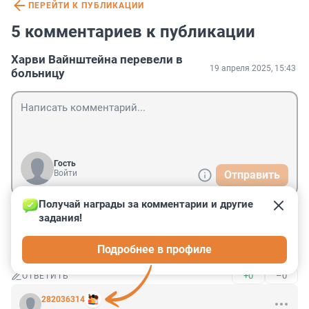
ПЕРЕЙТИ К ПУБЛИКАЦИИ
5 комментариев к публикации
Харви Вайнштейна перевели в
19 апреля 2025, 15:43
больницу
Гость
Войти
Отправить
Получай награды за комментарии и другие 
задания!
Гость
19 апреля 2025, 20:42
Подробнее в профиле
Стояк пропал окончательно .
+0
–0
ОТВЕТИТЬ
282036314