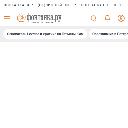
ФОНТАНКА SUP
(ОТ)ЛИЧНЫЙ ПИТЕР
ФОНТАНКА ГО
СЕРЕБР
Основатель Levrana и критика на Татьяны Ким
Образование в Петер