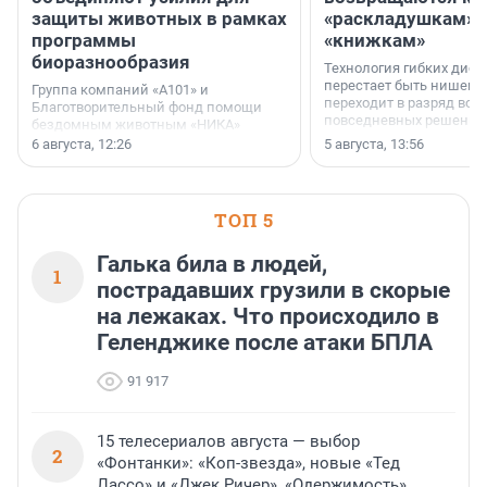
защиты животных в рамках
«раскладушкам» 
программы
«книжкам»
биоразнообразия
Технология гибких дисп
перестает быть нишевы
Группа компаний «А101» и
переходит в разряд вос
Благотворительный фонд помощи
повседневных решений
бездомным животным «НИКА»
заключили соглашение о
6 августа, 12:26
5 августа, 13:56
стратегическом сотрудничестве.
ТОП 5
Галька била в людей,
1
пострадавших грузили в скорые
на лежаках. Что происходило в
Геленджике после атаки БПЛА
91 917
15 телесериалов августа — выбор
2
«Фонтанки»: «Коп-звезда», новые «Тед
Лассо» и «Джек Ричер», «Одержимость»