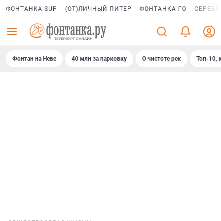
ФОНТАНКА SUP
(ОТ)ЛИЧНЫЙ ПИТЕР
ФОНТАНКА ГО
СЕРЕБР
Фонтан на Неве
40 млн за парковку
О чистоте рек
Топ-10, 