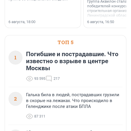
Группа Аквилон стала 
победителей конкурса 
строительная организа
Ленинградской области 
номинации «Самый
6 августа, 18:00
6 августа, 16:50
клиентоориентированн
застройщик Ленинград
области».
ТОП 5
Погибшие и пострадавшие. Что
1
известно о взрыве в центре
Москвы
93 595
217
Галька била в людей, пострадавших грузили
2
в скорые на лежаках. Что происходило в
Геленджике после атаки БПЛА
87 311