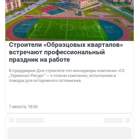
Строители «Образцовых кварталов»
встречают профессиональный
праздник на работе
В преддверии Дня строителя топ-менеджеры компании «СЗ
„Терминал-Ресурс“ — о планах компании, испытаниях и
поводах для осторожного оптимизма.
7 августа, 18:00