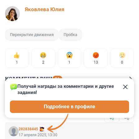
Яковлева Юлия
Перекрытие движения
Пробка
1
2
1
13
0
КОММЕНТАРИИ
21
Получай награды за комментарии и другие 
задания!
Гость
17 апреля 2025, 13:38
Подробнее в профиле
Нужно чтобы нейросети регулировали трафик
+0
–0
282838445
17 апреля 2025, 13:30