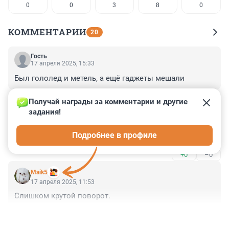
0
0
3
8
0
КОММЕНТАРИИ
20
Гость
17 апреля 2025, 15:33
Был гололед и метель, а ещё гаджеты мешали
+0
–0
Получай награды за комментарии и другие 
задания!
Гость
17 апреля 2025, 13:41
Подробнее в профиле
Пусть автопилоты водят.
+0
–0
Maik5
17 апреля 2025, 11:53
Слишком крутой поворот.
+0
–2