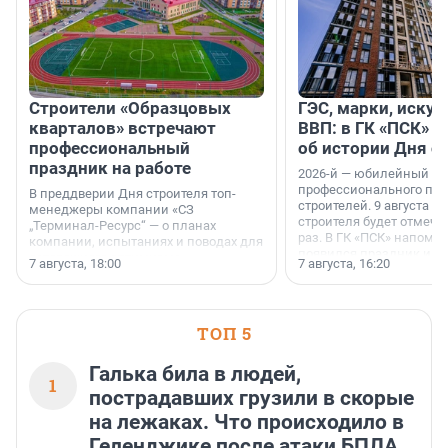
Строители «Образцовых
ГЭС, марки, искус
кварталов» встречают
ВВП: в ГК «ПСК» р
профессиональный
об истории Дня с
праздник на работе
2026-й — юбилейный го
профессионального пр
В преддверии Дня строителя топ-
строителей. 9 августа 2
менеджеры компании «СЗ
строителя будет отмечат
„Терминал-Ресурс“ — о планах
раз. В ГК «ПСК» напомни
компании, испытаниях и поводах для
появился праздник и к
осторожного оптимизма.
7 августа, 18:00
7 августа, 16:20
поменялась роль строит
ТОП 5
Галька била в людей,
1
пострадавших грузили в скорые
на лежаках. Что происходило в
Геленджике после атаки БПЛА