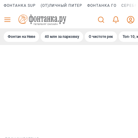
ФОНТАНКА SUP
(ОТ)ЛИЧНЫЙ ПИТЕР
ФОНТАНКА ГО
СЕРЕБР
Фонтан на Неве
40 млн за парковку
О чистоте рек
Топ-10, 