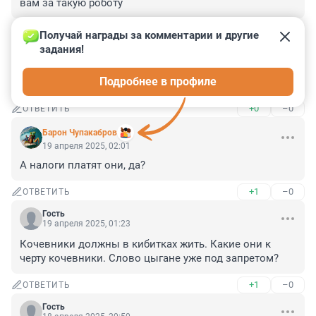
вам за такую роботу
+1
–0
ОТВЕТИТЬ
Получай награды за комментарии и другие 
задания!
Гость
20 апреля 2025, 03:20
Подробнее в профиле
Они из Индии вышли!!!
+0
–0
ОТВЕТИТЬ
Барон Чупакабров
19 апреля 2025, 02:01
А налоги платят они, да?
+1
–0
ОТВЕТИТЬ
Гость
19 апреля 2025, 01:23
Кочевники должны в кибитках жить. Какие они к 
черту кочевники. Слово цыгане уже под запретом?
+1
–0
ОТВЕТИТЬ
Гость