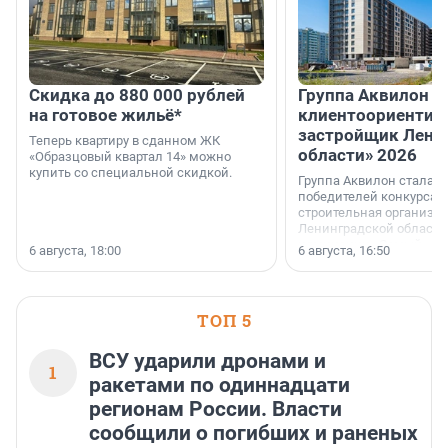
Скидка до 880 000 рублей
Группа Аквилон 
на готовое жильё*
клиентоориентир
застройщик Лени
Теперь квартиру в сданном ЖК
области» 2026
«Образцовый квартал 14» можно
купить со специальной скидкой.
Группа Аквилон стала 
победителей конкурса 
строительная организа
Ленинградской области 
номинации «Самый
6 августа, 18:00
6 августа, 16:50
клиентоориентированн
застройщик Ленинград
области».
ТОП 5
ВСУ ударили дронами и
1
ракетами по одиннадцати
регионам России. Власти
сообщили о погибших и раненых