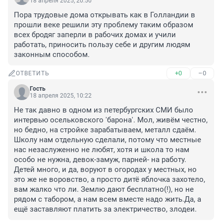
18 апреля 2025, 20:50
Пора трудовые дома открывать как в Голландии в 
прошли веке решили эту проблему таким образом 
всех бродяг заперли в рабочих домах и учили 
работать, приносить пользу себе и другим людям 
законным способом.
+0
–0
ОТВЕТИТЬ
Гость
18 апреля 2025, 10:22
Не так давно в одном из петербургских СМИ было 
интервью осельковского 'барона'. Мол, живём честно, 
но бедно, на стройке зарабатываем, металл сдаём. 
Школу нам отдельную сделали, потому что местные 
нас незаслуженно не любят, хотя и школа то нам 
особо не нужна, девок-замуж, парней- на работу. 
Детей много, и да, воруют в огородах у местных, но 
это же не воровство, а просто дитё яблочка захотело, 
вам жалко что ли. Землю дают бесплатно(!), но не 
рядом с табором, а нам всем вместе надо жить.Да, а 
ещё заставляют платить за электричество, злодеи.