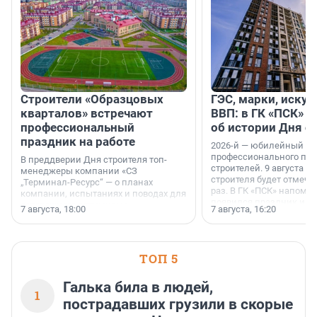
Строители «Образцовых
ГЭС, марки, искус
кварталов» встречают
ВВП: в ГК «ПСК» р
профессиональный
об истории Дня с
праздник на работе
2026-й — юбилейный го
профессионального пр
В преддверии Дня строителя топ-
строителей. 9 августа 2
менеджеры компании «СЗ
строителя будет отмечат
„Терминал-Ресурс“ — о планах
раз. В ГК «ПСК» напомни
компании, испытаниях и поводах для
появился праздник и к
осторожного оптимизма.
7 августа, 18:00
7 августа, 16:20
поменялась роль строит
ТОП 5
Галька била в людей,
1
пострадавших грузили в скорые