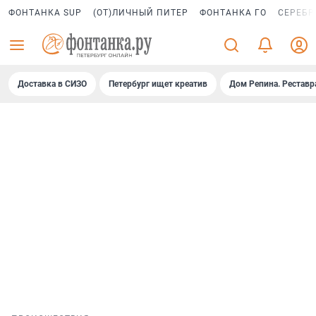
ФОНТАНКА SUP
(ОТ)ЛИЧНЫЙ ПИТЕР
ФОНТАНКА ГО
СЕРЕБР
Доставка в СИЗО
Петербург ищет креатив
Дом Репина. Реставр