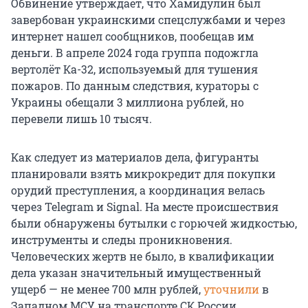
Обвинение утверждает, что Хамидулин был
завербован украинскими спецслужбами и через
интернет нашел сообщников, пообещав им
деньги. В апреле 2024 года группа подожгла
вертолёт Ка-32, используемый для тушения
пожаров. По данным следствия, кураторы с
Украины обещали
3 миллиона
рублей, но
перевели лишь
10 тысяч
.
Как следует из материалов дела, фигуранты
планировали взять микрокредит для покупки
орудий преступления, а координация велась
через Telegram и Signal. На месте происшествия
были обнаружены бутылки с горючей жидкостью,
инструменты и следы проникновения.
Человеческих жертв не было, в квалификации
дела указан значительный имущественный
ущерб — не менее 700 млн рублей,
уточнили
в
Западном МСУ на транспорте СК России.