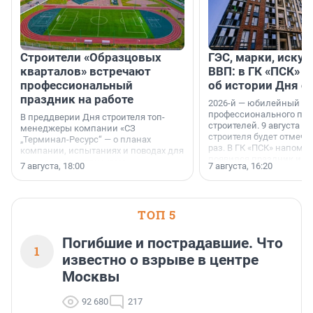
Строители «Образцовых
ГЭС, марки, искус
кварталов» встречают
ВВП: в ГК «ПСК» р
профессиональный
об истории Дня с
праздник на работе
2026-й — юбилейный го
профессионального пр
В преддверии Дня строителя топ-
строителей. 9 августа 2
менеджеры компании «СЗ
строителя будет отмечат
„Терминал-Ресурс“ — о планах
раз. В ГК «ПСК» напомни
компании, испытаниях и поводах для
появился праздник и к
осторожного оптимизма.
7 августа, 18:00
7 августа, 16:20
поменялась роль строит
ТОП 5
Погибшие и пострадавшие. Что
1
известно о взрыве в центре
Москвы
92 680
217