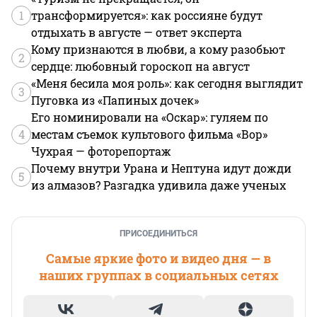
1
трансформируется»: как россияне будут
отдыхать в августе — ответ эксперта
Кому признаются в любви, а кому разобьют
2
сердце: любовный гороскоп на август
«Меня бесила моя роль»: как сегодня выглядит
3
Пуговка из «Папиных дочек»
Его номинировали на «Оскар»: гуляем по
4
местам съемок культового фильма «Вор»
Чухрая — фоторепортаж
Почему внутри Урана и Нептуна идут дожди
5
из алмазов? Разгадка удивила даже ученых
ПРИСОЕДИНИТЬСЯ
Самые яркие фото и видео дня — в
наших группах в социальных сетях