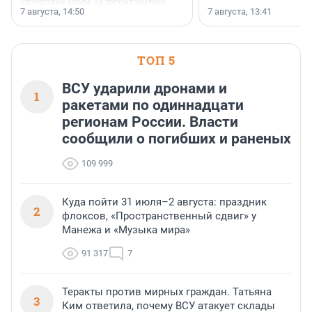
отсутствие ухода за территориями
7 августа, 14:50
7 августа, 13:41
сделали своё дело.
ТОП 5
ВСУ ударили дронами и
1
ракетами по одиннадцати
регионам России. Власти
сообщили о погибших и раненых
109 999
Куда пойти 31 июля–2 августа: праздник
2
флоксов, «Пространственный сдвиг» у
Манежа и «Музыка мира»
91 317
7
Теракты против мирных граждан. Татьяна
3
Ким ответила, почему ВСУ атакует склады