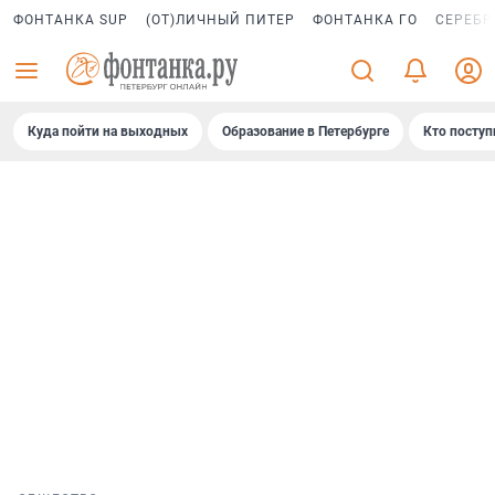
ФОНТАНКА SUP
(ОТ)ЛИЧНЫЙ ПИТЕР
ФОНТАНКА ГО
СЕРЕБР
Куда пойти на выходных
Образование в Петербурге
Кто поступ