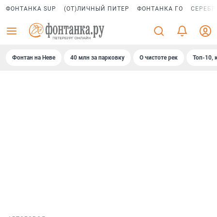
ФОНТАНКА SUP
(ОТ)ЛИЧНЫЙ ПИТЕР
ФОНТАНКА ГО
СЕРЕБР
Фонтан на Неве
40 млн за парковку
О чистоте рек
Топ-10, 