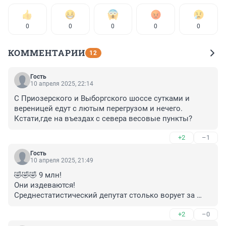
0
0
0
0
0
КОММЕНТАРИИ
12
Гость
10 апреля 2025, 22:14
С Приозерского и Выборгского шоссе сутками и 
вереницей едут с лютым перегрузом и нечего. 
Кстати,где на въездах с севера весовые пункты?
+2
–1
Гость
10 апреля 2025, 21:49
🤣🤣🤣 9 млн!

Они издеваются! 

Среднестатистический депутат столько ворует за 
неделю 🤣🤣🤣
+2
–0