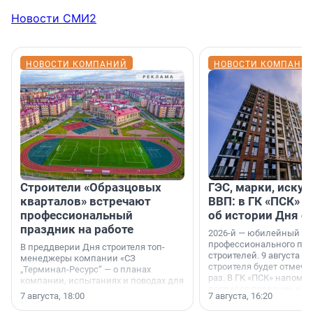
Новости СМИ2
НОВОСТИ КОМПАНИЙ
НОВОСТИ КОМПАНИ
Строители «Образцовых
ГЭС, марки, искус
кварталов» встречают
ВВП: в ГК «ПСК» р
профессиональный
об истории Дня с
праздник на работе
2026-й — юбилейный го
профессионального пр
В преддверии Дня строителя топ-
строителей. 9 августа 2
менеджеры компании «СЗ
строителя будет отмечат
„Терминал-Ресурс“ — о планах
раз. В ГК «ПСК» напомни
компании, испытаниях и поводах для
появился праздник и к
осторожного оптимизма.
7 августа, 18:00
7 августа, 16:20
поменялась роль строит