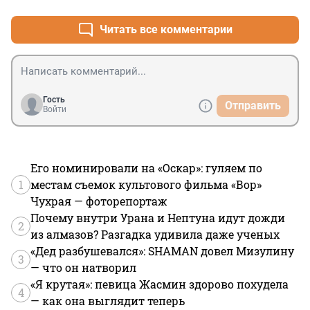
Читать все комментарии
Гость
Отправить
Войти
Его номинировали на «Оскар»: гуляем по
1
местам съемок культового фильма «Вор»
Чухрая — фоторепортаж
Почему внутри Урана и Нептуна идут дожди
2
из алмазов? Разгадка удивила даже ученых
«Дед разбушевался»: SHAMAN довел Мизулину
3
— что он натворил
«Я крутая»: певица Жасмин здорово похудела
4
— как она выглядит теперь