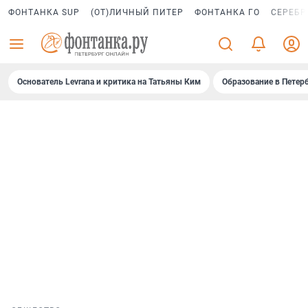
ФОНТАНКА SUP
(ОТ)ЛИЧНЫЙ ПИТЕР
ФОНТАНКА ГО
СЕРЕБР
Основатель Levrana и критика на Татьяны Ким
Образование в Петер