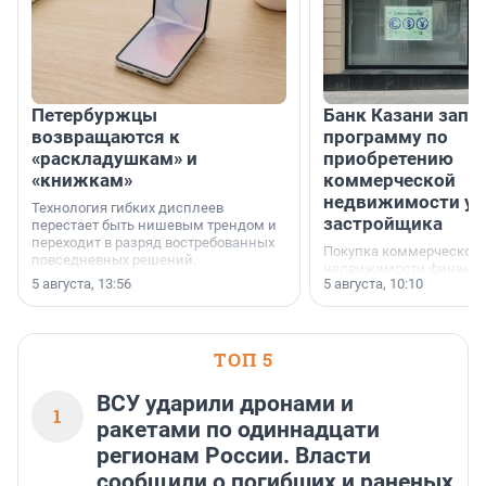
Петербуржцы
Банк Казани запу
возвращаются к
программу по
«раскладушкам» и
приобретению
«книжкам»
коммерческой
недвижимости у
Технология гибких дисплеев
застройщика
перестает быть нишевым трендом и
переходит в разряд востребованных
Покупка коммерческой
повседневных решений.
недвижимости финанс
5 августа, 13:56
5 августа, 10:10
инструмент, доступный
предпринимателей. Буд
офис, склад, торговое 
или готовый арендный 
ТОП 5
успех сделки зависит о
выбора объекта и грамо
финансирования.
ВСУ ударили дронами и
1
ракетами по одиннадцати
регионам России. Власти
сообщили о погибших и раненых