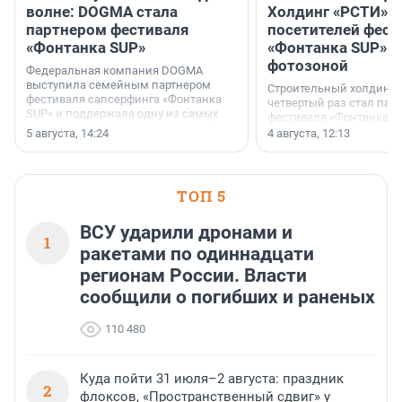
волне: DOGMA стала
Холдинг «РСТИ» 
партнером фестиваля
посетителей фест
«Фонтанка SUP»
«Фонтанка SUP» я
фотозоной
Федеральная компания DOGMA
выступила семейным партнером
Строительный холдинг 
фестиваля сапсерфинга «Фонтанка
четвертый раз стал пар
SUP» и поддержала одну из самых
фестиваля «Фонтанка S
ярких и романтичных номинаций —
раз компания стремится
5 августа, 14:24
4 августа, 12:13
«SUP-свадьба».
привезти корпоративну
и подарить настоящий 
посетителям фестиваля
необычной фотозоне.
ТОП 5
ВСУ ударили дронами и
1
ракетами по одиннадцати
регионам России. Власти
сообщили о погибших и раненых
110 480
Куда пойти 31 июля–2 августа: праздник
2
флоксов, «Пространственный сдвиг» у