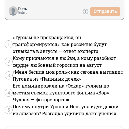
Гость
Отправить
Войти
«Туризм не прекращается, он
1
трансформируется»: как россияне будут
отдыхать в августе — ответ эксперта
Кому признаются в любви, а кому разобьют
2
сердце: любовный гороскоп на август
«Меня бесила моя роль»: как сегодня выглядит
3
Пуговка из «Папиных дочек»
Его номинировали на «Оскар»: гуляем по
4
местам съемок культового фильма «Вор»
Чухрая — фоторепортаж
Почему внутри Урана и Нептуна идут дожди
5
из алмазов? Разгадка удивила даже ученых