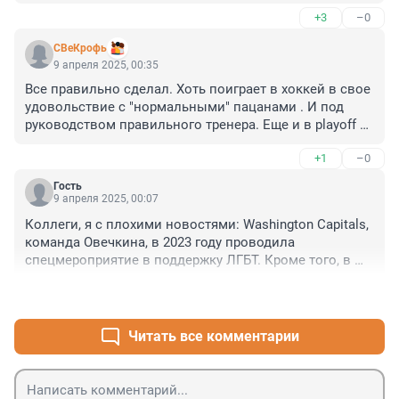
«Динамо». и т.д. " и похоже, что слова опять 
+3
–0
расходятся с делом и к 9 числу месяца Апреля 
собрали чемоданы уже официально трое - Кузнецов, 
СВеКрофь
Демидов, Грицук . Не удивлюсь если и Никишин туда 
9 апреля 2025, 00:35
же направит ласты.

Все правильно сделал. Хоть поиграет в хоккей в свое 
Значит, будут искать виноватых ( среди игроков, 
удовольствие с "нормальными" пацанами . И под 
конечно же ) и будут очередные "чистки" . Дальше 
руководством правильного тренера. Еще и в playoff 
переманивание с упорством пылесоса из других 
"правильном" может успеет поучаствовать, если 
команд стоящих игроков. И очередной виток чехарды 
+1
–0
Монреаль удержится и отцепит Крылья в личной 
под руководством супертрэнера.
встрече.
Гость
9 апреля 2025, 00:07
Коллеги, я с плохими новостями: Washington Capitals, 
команда Овечкина, в 2023 году проводила 
спецмероприятие в поддержку ЛГБТ. Кроме того, в 
2024 году многие игроки команды, а также её тренер, 
+0
–0
снимали в роликах кампании в поддержку ЛГБТ. Наш 
кумир Овечкин с коллегами по команде и с тренером 
обменивался рукопожатием. Так что, сами 
Читать все комментарии
понимаете...