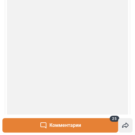
Наши награды
© 2000-2026 Фонтанка.Ру
Свидетельство Роскомнадзора ЭЛ № ФС 77-66333 от 14.07.2016
© ООО «Интернет Технологии»
25
Комментарии