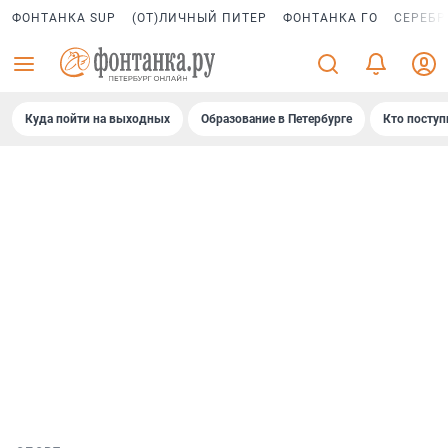
ФОНТАНКА SUP
(ОТ)ЛИЧНЫЙ ПИТЕР
ФОНТАНКА ГО
СЕРЕБР
Куда пойти на выходных
Образование в Петербурге
Кто поступ