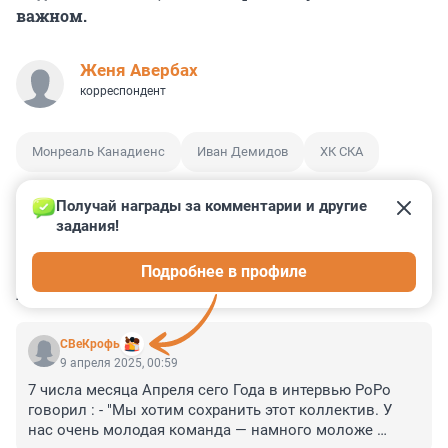
важном.
Женя Авербах
корреспондент
Монреаль Канадиенс
Иван Демидов
ХК СКА
Получай награды за комментарии и другие 
задания!
11
5
0
1
0
Подробнее в профиле
КОММЕНТАРИИ
25
СВеКрофь
9 апреля 2025, 00:59
7 числа месяца Апреля сего Года в интервью РоРо 
говорил : - "Мы хотим сохранить этот коллектив. У 
нас очень молодая команда — намного моложе 