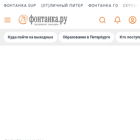
ФОНТАНКА SUP
(ОТ)ЛИЧНЫЙ ПИТЕР
ФОНТАНКА ГО
СЕРЕБР
Куда пойти на выходных
Образование в Петербурге
Кто поступ