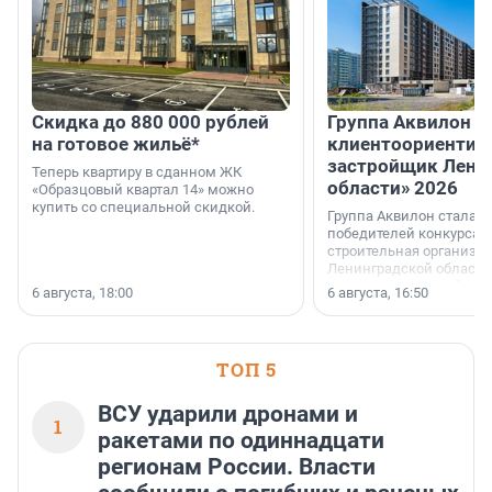
Скидка до 880 000 рублей
Группа Аквилон 
на готовое жильё*
клиентоориентир
застройщик Лени
Теперь квартиру в сданном ЖК
области» 2026
«Образцовый квартал 14» можно
купить со специальной скидкой.
Группа Аквилон стала 
победителей конкурса 
строительная организа
Ленинградской области 
номинации «Самый
6 августа, 18:00
6 августа, 16:50
клиентоориентированн
застройщик Ленинград
области».
ТОП 5
ВСУ ударили дронами и
1
ракетами по одиннадцати
регионам России. Власти