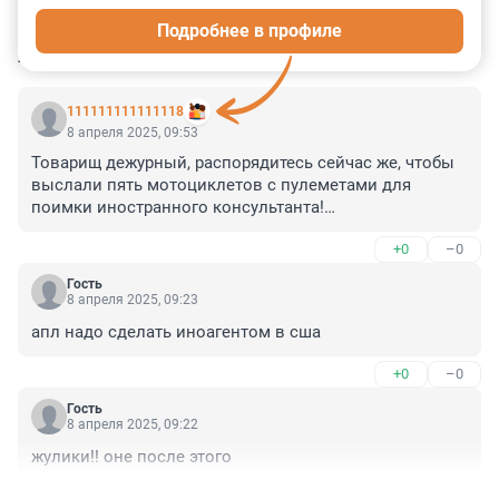
Подробнее в профиле
КОММЕНТАРИИ
19
111111111111118
8 апреля 2025, 09:53
Товарищ дежурный, распорядитесь сейчас же, чтобы 
выслали пять мотоциклетов с пулеметами для 
поимки иностранного консультанта!

Что? Заезжайте за мною, я сам с вами поеду. Говорит 
+0
–0
поэт Бездомный из сумасшедшего дома... Вы 
слушаете? Алло! Безобразие!
Гость
8 апреля 2025, 09:23
апл надо сделать иноагентом в сша
+0
–0
Гость
8 апреля 2025, 09:22
жулики!! оне после этого
+0
–0