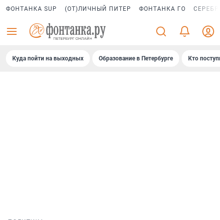
ФОНТАНКА SUP
(ОТ)ЛИЧНЫЙ ПИТЕР
ФОНТАНКА ГО
СЕРЕБР
Куда пойти на выходных
Образование в Петербурге
Кто поступ