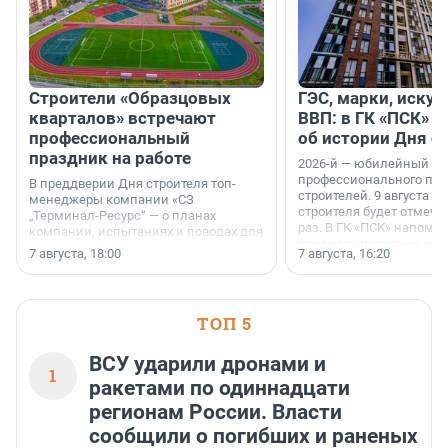
Строители «Образцовых
ГЭС, марки, искус
кварталов» встречают
ВВП: в ГК «ПСК» р
профессиональный
об истории Дня с
праздник на работе
2026-й — юбилейный го
профессионального пр
В преддверии Дня строителя топ-
строителей. 9 августа 2
менеджеры компании «СЗ
строителя будет отмечат
„Терминал-Ресурс“ — о планах
раз. В ГК «ПСК» напомни
компании, испытаниях и поводах для
появился праздник и к
осторожного оптимизма.
7 августа, 18:00
7 августа, 16:20
поменялась роль строит
ТОП 5
ВСУ ударили дронами и
1
ракетами по одиннадцати
регионам России. Власти
сообщили о погибших и раненых