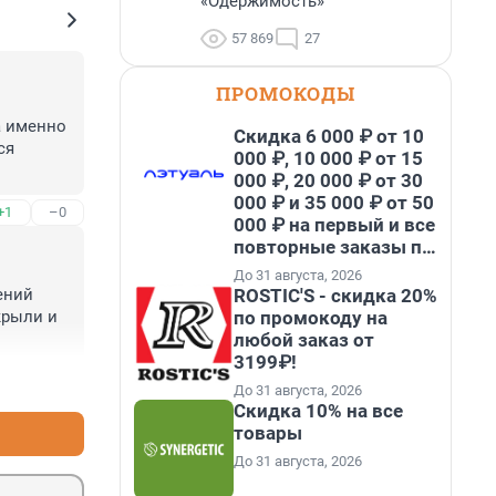
«Одержимость»
57 869
27
ПРОМОКОДЫ
 именно 
Скидка 6 000 ₽ от 10
я 
000 ₽, 10 000 ₽ от 15
000 ₽, 20 000 ₽ от 30
нет 
000 ₽ и 35 000 ₽ от 50
+1
–0
000 ₽ на первый и все
повторные заказы по
промокоду НАБЕРИ
До 31 августа, 2026
ROSTIC'S - скидка 20%
ний 
по промокоду на
рыли и 
любой заказ от
3199₽!
+1
–0
До 31 августа, 2026
Скидка 10% на все
товары
До 31 августа, 2026