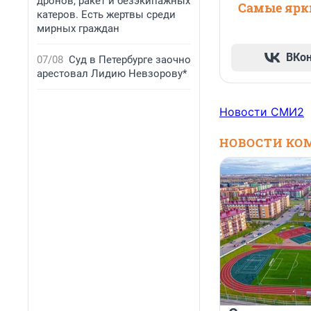
дронов, ракет и безэкипажных
Самые ярки
катеров. Есть жертвы среди
мирных граждан
ВКо
07/08
Суд в Петербурге заочно
арестовал Лидию Невзорову*
Новости СМИ2
НОВОСТИ КО