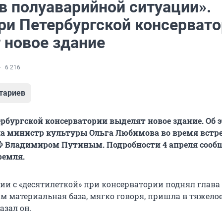
в полуаварийной ситуации».
ри Петербургской консерват
 новое здание
6 216
тариев
рбургской консерватории выделят новое здание. Об э
а министр культуры Ольга Любимова во время встре
Ф Владимиром Путиным. Подробности 4 апреля сооб
емля.
ции с «десятилеткой» при консерватории поднял глава
ам материальная база, мягко говоря, пришла в тяжело
азал он.