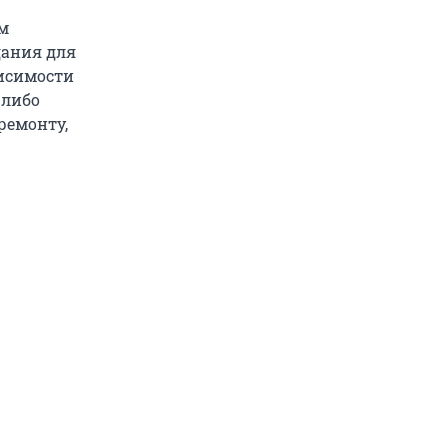
м
дания для
висимости
 либо
ремонту,