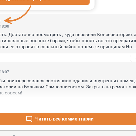
ИИ
11
 18:08
ть. Достаточно посмотреть , куда перевели Консерваторию, а
нтированные военные бараки, чтобы понять во что превратитс
 если ее отправят в спальный район по тем же принципам.Но 
ть обещают обратно вернуть, хотя за 10 лет у педагогов уже 
 вернут всех и доживут не все)
 18:07
бы поинтересовался состоянием здания и внутренних помеще
ватории на Большом Сампсониевском. Закрыть на ремонт зак
на совсем!
Читать все комментарии