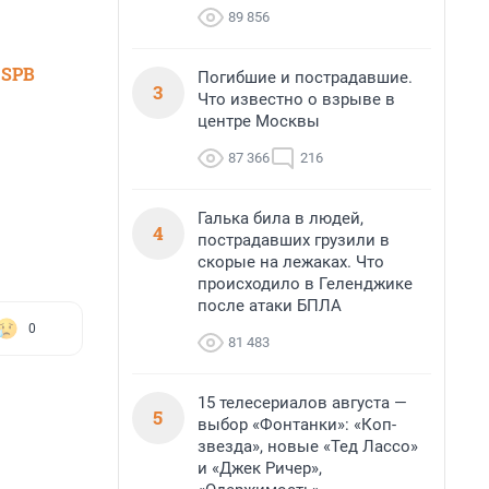
89 856
 SPB
Погибшие и пострадавшие.
3
Что известно о взрыве в
центре Москвы
87 366
216
Галька била в людей,
4
пострадавших грузили в
скорые на лежаках. Что
происходило в Геленджике
после атаки БПЛА
0
81 483
15 телесериалов августа —
5
выбор «Фонтанки»: «Коп-
звезда», новые «Тед Лассо»
и «Джек Ричер»,