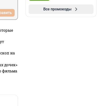
Все промокоды
равить
которые
ут
оскоп на
ых дочек»
го фильма