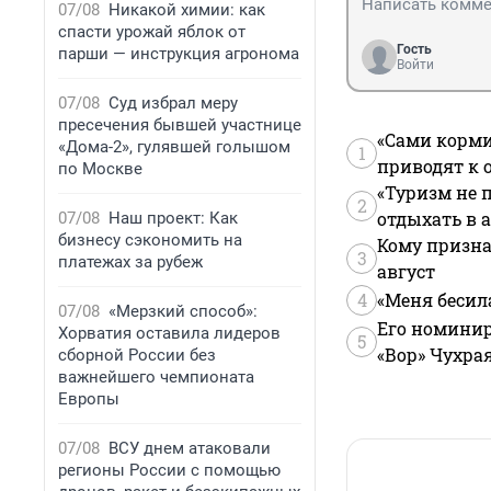
07/08
Никакой химии: как
спасти урожай яблок от
Гость
парши — инструкция агронома
Войти
07/08
Суд избрал меру
пресечения бывшей участнице
«Сами корми
«Дома-2», гулявшей голышом
1
приводят к 
по Москве
«Туризм не 
2
отдыхать в а
07/08
Наш проект: Как
бизнесу сэкономить на
Кому призна
3
платежах за рубеж
август
4
«Меня бесил
07/08
«Мерзкий способ»:
Его номинир
Хорватия оставила лидеров
5
«Вор» Чухра
сборной России без
важнейшего чемпионата
Европы
07/08
ВСУ днем атаковали
регионы России с помощью