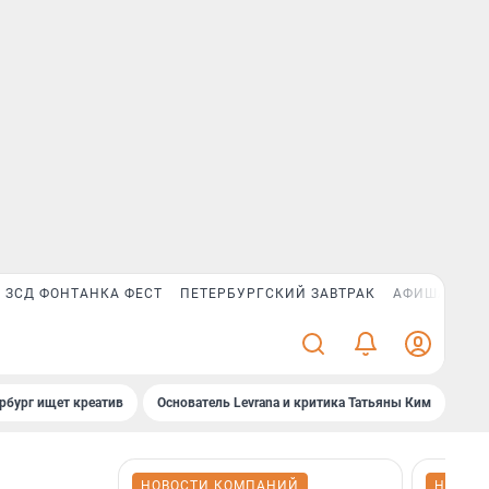
ЗСД ФОНТАНКА ФЕСТ
ПЕТЕРБУРГСКИЙ ЗАВТРАК
АФИША PLUS
рбург ищет креатив
Основатель Levrana и критика Татьяны Ким
Зач
НОВОСТИ КОМПАНИЙ
НОВОС