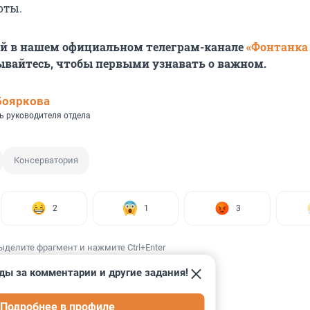
оты.
ей в нашем официальном телеграм-канале
«Фонтанка
ывайтесь, чтобы первыми узнавать о важном.
Бояркова
ь руководителя отдела
Консерватория
2
1
3
ыделите фрагмент и нажмите Ctrl+Enter
ды за комментарии и другие задания!
Подробнее в профиле