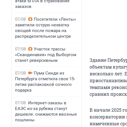
атаки БПЛА в страхование
заказов
07/08
Посетители «Ленты»
заметили острую нехватку
овощей после пожара на
распределительном центре
07/08
Участок трассы
«Скандинавия» под Выборгом
Здание Петербу
станет реверсивным
объектам культ
07/08
Пума Синди из
несколько лет. 
Петербурга отметила свое 15-
приостанавлива
летие распаковкой сочного
темпами реконс
подарка
сравнил происх
07/08
Интернет-заказы в
ЕАЭС из-за рубежа станут
В начале 2025 
дешевле: снижаются ввозные
консерватории 
пошлины
намеченные сро