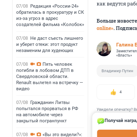
как ведутся раб
07/08
Редакция «России-24»
обратилась в прокуратуру и СК
из-за угроз в адрес
Больше новост
создателей фильма «Колобок»
online»
. Подпис
07/08
Не даст съесть лишнего
и уберет отеки: этот продукт
Галина 
незаменим для худеющих
Заместител
«Власть»
07/08
Пять человек
погибли в лобовом ДТП в
Владимир Путин
Свердловской области.
Renault вылетел на встречку —
видео
4
07/08
Гражданин Литвы
попытался прорваться в РФ
Увидели опечатку? В
на автомобиле через
Получай награ
закрытый погранпункт
07/08
«Вы это видели?»: