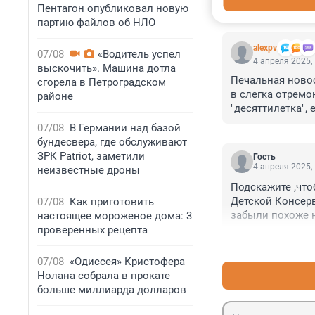
Пентагон опубликовал новую
КОММЕНТАР
партию файлов об НЛО
alexpv
07/08
«Водитель успел
4 апреля 2025,
выскочить». Машина дотла
Печальная новос
сгорела в Петроградском
в слегка отремо
районе
"десяттилетка",
Консерваторию хо
07/08
В Германии над базой
уверенности, что
бундесвера, где обслуживают
ЗРК Patriot, заметили
Гость
4 апреля 2025,
неизвестные дроны
Подскажите ,что
Детской Консер
07/08
Как приготовить
забыли похоже 
настоящее мороженое дома: 3
проверенных рецепта
07/08
«Одиссея» Кристофера
Нолана собрала в прокате
больше миллиарда долларов