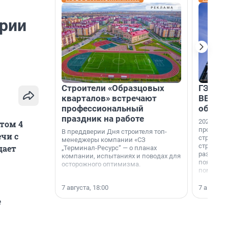
ории
Строители «Образцовых
ГЭС, м
кварталов» встречают
ВВП: в
профессиональный
об ист
праздник на работе
2026-й —
том 4
професси
В преддверии Дня строителя топ-
чи с
строителе
менеджеры компании «СЗ
строителя
щает
„Терминал-Ресурс“ — о планах
раз. В ГК
компании, испытаниях и поводах для
появился
осторожного оптимизма.
поменяла
7 августа, 18:00
7 августа,
е