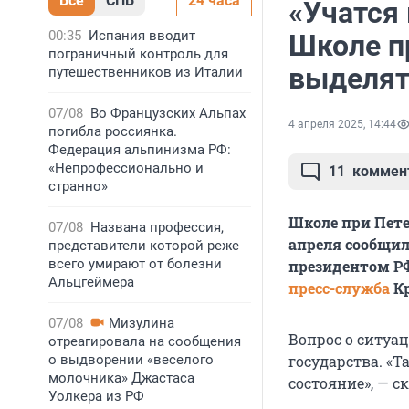
Все
СПБ
24 часа
«Учатся 
00:35
Испания вводит
Школе п
пограничный контроль для
выделят
путешественников из Италии
07/08
Во Французских Альпах
4 апреля 2025, 14:44
погибла россиянка.
Федерация альпинизма РФ:
«Непрофессионально и
11
коммен
странно»
Школе при Пете
07/08
Названа профессия,
апреля сообщил
представители которой реже
всего умирают от болезни
президентом Р
Альцгеймера
пресс-служба
Кр
07/08
Мизулина
Вопрос о ситуа
отреагировала на сообщения
о выдворении «веселого
государства. «Т
молочника» Джастаса
состояние», — ск
Уолкера из РФ