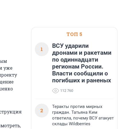
ТОП 5
ВСУ ударили
1
дронами и ракетами
по одиннадцати
ным
регионам России.
и уже
Власти сообщили о
 проекту
погибших и раненых
ущение
шенко
112 760
Теракты против мирных
2
нструкция
граждан. Татьяна Ким
ответила, почему ВСУ атакует
склады Wildberries
мотреть,