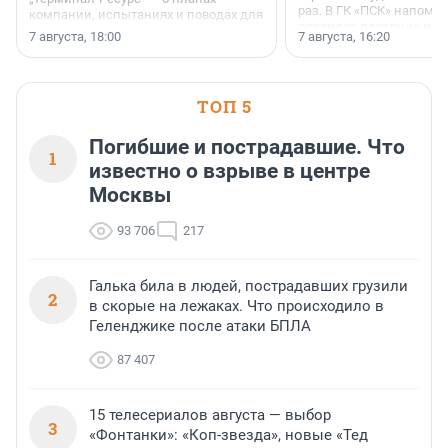
раз. В ГК «ПСК» напомни
компании, испытаниях и поводах для
появился праздник и к
осторожного оптимизма.
7 августа, 18:00
7 августа, 16:20
поменялась роль строит
ТОП 5
Погибшие и пострадавшие. Что
1
известно о взрыве в центре
Москвы
93 706
217
Галька била в людей, пострадавших грузили
2
в скорые на лежаках. Что происходило в
Геленджике после атаки БПЛА
87 407
15 телесериалов августа — выбор
3
«Фонтанки»: «Коп-звезда», новые «Тед