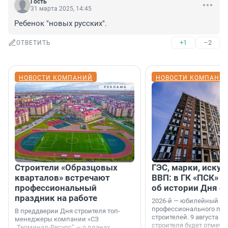
Гость
31 марта 2025, 14:45
Ребенок "новых русских".
+1
–2
ОТВЕТИТЬ
НОВОСТИ КОМПАНИЙ
НОВОСТИ КОМПАНИ
Строители «Образцовых
ГЭС, марки, искус
кварталов» встречают
ВВП: в ГК «ПСК» р
профессиональный
об истории Дня с
праздник на работе
2026-й — юбилейный го
профессионального пр
В преддверии Дня строителя топ-
строителей. 9 августа 2
менеджеры компании «СЗ
строителя будет отмечат
„Терминал-Ресурс“ — о планах