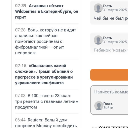
07:39
Атакован объект
Гость
31 марта 2025,
Wildberries в Екатеринбурге, он
горит
Чей бы не был р
07:28
Боль, которую не видят
анализы: как сейчас
Гость
помогают россиянам с
31 марта 2025,
фибромиалгией — опыт
Ребенок "новых 
невролога
07:15
«Оказалась самой
сложной». Трамп объявил о
прогрессе в урегулировании
украинского конфликта
07:03
В 100 г всего 23 ккал:
три рецепта с главным летним
Гость
продуктом
Войти
06:44
Reuters: Белый дом
попросил Москву освободить
Кому призна