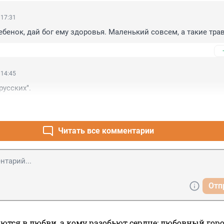
 17:31
ебенок, дай бог ему здоровья. Маленький совсем, а такие тра
 14:45
русских".
Читать все комментарии
Отп
ются в любви, а кому разобьют сердце: любовный гор