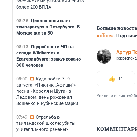
российскими регионами сбито
более 200 БПЛА
08:26
Циклон понижает
температуру в Петербурге. В
Больше новост
Москве же за 30
online»
. Подпис
08:13
Подробности ЧП на
Артур Т
складе Wildberries в
Екатеринбурге: эвакуировано
корреспонд
800 человек
08:00
Куда пойти 7–9
14
августа: «Пикник „Афиши“»,
песни «Короля и Шута» в
Увидели опечатку? В
Ледовом, день рождения
Зощенко и кубинские марки
07:49
Стрельба в
таиландской школе: убиты
КОММЕНТАР
учителя, много раненых