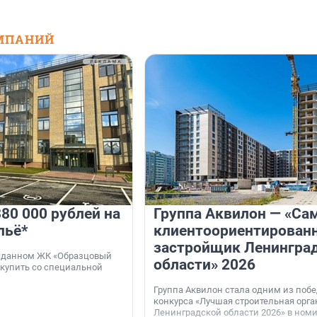
МПАНИЙ
80 000 рублей на
Группа Аквилон — «Са
льё*
клиентоориентирован
застройщик Ленингра
 сданном ЖК «Образцовый
области» 2026
 купить со специальной
Группа Аквилон стала одним из поб
конкурса «Лучшая строительная орг
Ленинградской области 2026» в ном