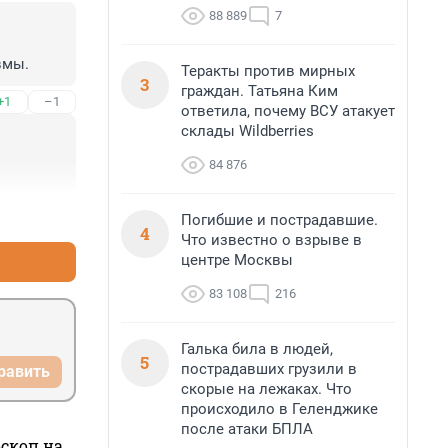
88 889
7
вмы.
Теракты против мирных
3
граждан. Татьяна Ким
+1
–1
ответила, почему ВСУ атакует
склады Wildberries
84 876
+1
–2
Погибшие и пострадавшие.
4
Что известно о взрыве в
центре Москвы
83 108
216
Галька била в людей,
5
пострадавших грузили в
равить
скорые на лежаках. Что
происходило в Геленджике
после атаки БПЛА
оскоп на