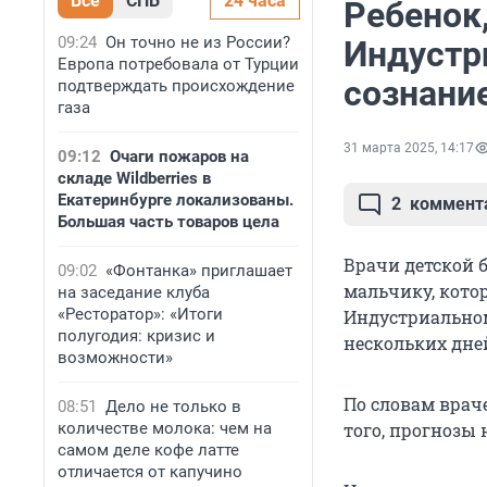
Все
СПБ
24 часа
Ребенок,
09:24
Он точно не из России?
Индустр
Европа потребовала от Турции
сознани
подтверждать происхождение
газа
31 марта 2025, 14:17
09:12
Очаги пожаров на
складе Wildberries в
Екатеринбурге локализованы.
2
коммент
Большая часть товаров цела
Врачи детской 
09:02
«Фонтанка» приглашает
мальчику, кото
на заседание клуба
«Ресторатор»: «Итоги
Индустриальном 
полугодия: кризис и
нескольких дне
возможности»
По словам врач
08:51
Дело не только в
количестве молока: чем на
того, прогнозы
самом деле кофе латте
отличается от капучино