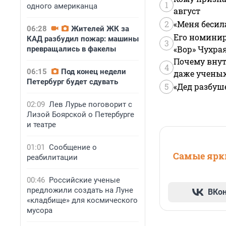
1
одного американца
август
2
«Меня бесил
06:28
Жителей ЖК за
Его номинир
КАД разбудил пожар: машины
3
«Вор» Чухра
превращались в факелы
Почему внут
4
06:15
Под конец недели
даже учены
Петербург будет сдувать
5
«Дед разбуш
02:09
Лев Лурье поговорит с
Лизой Боярской о Петербурге
и театре
01:01
Сообщение о
Самые ярки
реабилитации
00:46
Российские ученые
предложили создать на Луне
ВКо
«кладбище» для космического
мусора