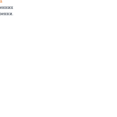
а
ренних
зенки.