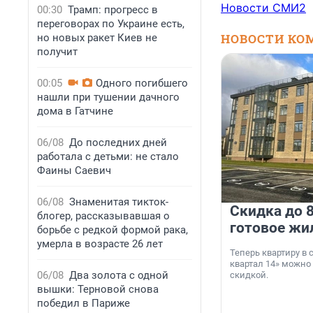
Новости СМИ2
00:30
Трамп: прогресс в
переговорах по Украине есть,
НОВОСТИ КО
но новых ракет Киев не
получит
00:05
Одного погибшего
нашли при тушении дачного
дома в Гатчине
06/08
До последних дней
работала с детьми: не стало
Фаины Саевич
06/08
Знаменитая тикток-
Скидка до 8
блогер, рассказывавшая о
готовое жи
борьбе с редкой формой рака,
умерла в возрасте 26 лет
Теперь квартиру в
квартал 14» можно
06/08
Два золота с одной
скидкой.
вышки: Терновой снова
победил в Париже