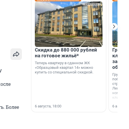
Скидка до 880 000 рублей
Группа
на готовое жильё*
клиен
застро
Теперь квартиру в сданном ЖК
област
«Образцовый квартал 14» можно
у
купить со специальной скидкой.
Группа А
победите
после
строител
Ленингра
номинац
клиенто
застройщ
6 августа, 18:00
6 августа,
ь. Более
области»