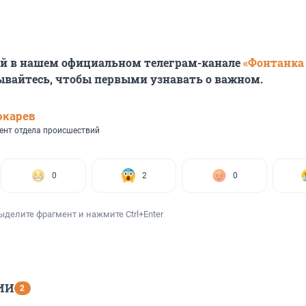
ей в нашем официальном телеграм-канале
«Фонтанка
ывайтесь, чтобы первыми узнавать о важном.
окарев
ент отдела происшествий
0
2
0
ыделите фрагмент и нажмите Ctrl+Enter
ИИ
2