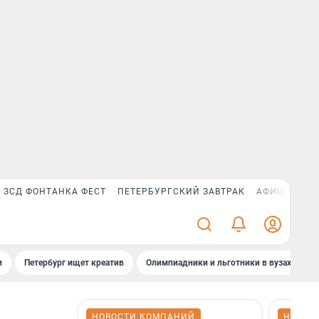
ЗСД ФОНТАНКА ФЕСТ
ПЕТЕРБУРГСКИЙ ЗАВТРАК
АФИША PLUS
и
Петербург ищет креатив
Олимпиадники и льготники в вузах СПб
НОВОСТИ КОМПАНИЙ
НОВОС