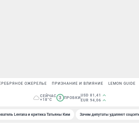
ЕРЕБРЯНОЕ ОЖЕРЕЛЬЕ
ПРИЗНАНИЕ И ВЛИЯНИЕ
LEMON GUIDE
USD 81,41
СЕЙЧАС
3
ПРОБКИ
+18°C
EUR 94,06
ователь Levrana и критика Татьяны Ким
Зачем депутаты удаляют соцсет