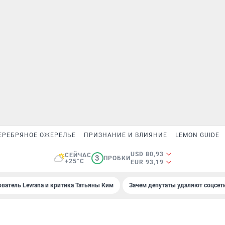
ЕРЕБРЯНОЕ ОЖЕРЕЛЬЕ
ПРИЗНАНИЕ И ВЛИЯНИЕ
LEMON GUIDE
USD 80,93
СЕЙЧАС
3
ПРОБКИ
+25°C
EUR 93,19
ователь Levrana и критика Татьяны Ким
Зачем депутаты удаляют соцсет