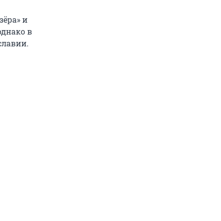
зёра» и
однако в
славии.