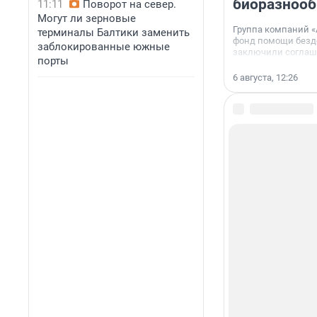
биоразнооб
11:11
Поворот на север.
Могут ли зерновые
Группа компаний «
терминалы Балтики заменить
фонд помощи без
заблокированные южные
заключили соглаше
порты
сотрудничестве.
6 августа, 12:26