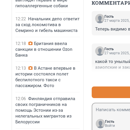
выглядят первые в мире
КОММЕНТАР
гипоаллергенные собаки
Гость
12:22
Начальник депо ответит
27 марта 2025,
за сход локомотива в
Теперь видимо в
Семрино и гибель машиниста
12:18
Британия ввела
санкции в отношении Ozon
Гость
27 марта 2025,
Банка
какой то унылый
азиопские и зак
12:13
В Астане впервые в
истории состоялся полет
беспилотного такси с
пассажиром. Фото
12:06
Финляндия отправила
своих пограничников на
помощь Эстонии из-за
нелегальных мигрантов из
Белоруссии
Гость
Войти