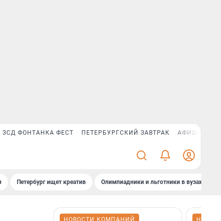
ЗСД ФОНТАНКА ФЕСТ
ПЕТЕРБУРГСКИЙ ЗАВТРАК
АФИША PLUS
и
Петербург ищет креатив
Олимпиадники и льготники в вузах СПб
НОВОСТИ КОМПАНИЙ
НОВОС