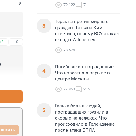
79 122
7
Теракты против мирных
3
граждан. Татьяна Ким
ответила, почему ВСУ атакует
склады Wildberries
+2
–0
78 576
 
Погибшие и пострадавшие.
4
Что известно о взрыве в
центре Москвы
+2
–0
77 860
215
Галька била в людей,
5
пострадавших грузили в
скорые на лежаках. Что
происходило в Геленджике
равить
после атаки БПЛА