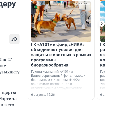
деру
ГК «А101» и фонд «НИКА»
ГК «КВ
объединяют усилия для
разреш
защиты животных в рамках
эксплу
Как 27
программы
компл
биоразнообразия
кварта
ние
музыканту
Группа компаний «А101» и
Группа к
Благотворительный фонд помощи
разрешен
бездомным животным «НИКА»
корпуса 
заключили соглашение о
Уютный к
стратегическом сотрудничестве.
Всеволо
онцерты
Ленингра
6 августа, 12:26
6 августа,
 Мартича
в в его