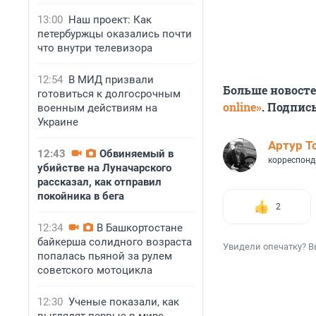
13:00
Наш проект: Как
петербуржцы оказались почти
что внутри телевизора
12:54
В МИД призвали
Больше новост
готовиться к долгосрочным
online»
. Подпис
военным действиям на
Украине
Артур Т
12:43
Обвиняемый в
корреспонд
убийстве на Луначарского
рассказал, как отправил
покойника в бега
2
12:34
В Башкортостане
байкерша солидного возраста
Увидели опечатку? В
попалась пьяной за рулем
советского мотоцикла
12:30
Ученые показали, как