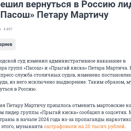
решил вернуться в Россию ли
«Пасош» Петару Мартичу
4 897
ариев
одской суд изменил административное наказание в
ра групп «Пасош» и «Прыгай киска» Петара Мартича. 
 пресс-служба столичных судов, изменено постановле
уда, из него исключено выдворение. Таким образом, 
уться в Россию.
ия Петару Мартичу пришлось отменить мартовские к
том лидер группы «Прыгай киска» сообщил в соцсетях.
траны в начале 2024 года из-за пропаганды наркотико
 этого, музыканта
оштрафовали на 20 тысяч рублей
.