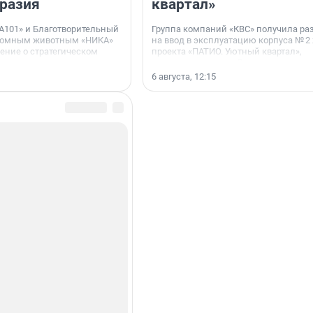
разия
квартал»
А101» и Благотворительный
Группа компаний «КВС» получила р
домным животным «НИКА»
на ввод в эксплуатацию корпуса № 2
ние о стратегическом
проекта «ПАТИО. Уютный квартал»,
расположенного во Всеволожском р
Ленинградской области.
6 августа, 12:15