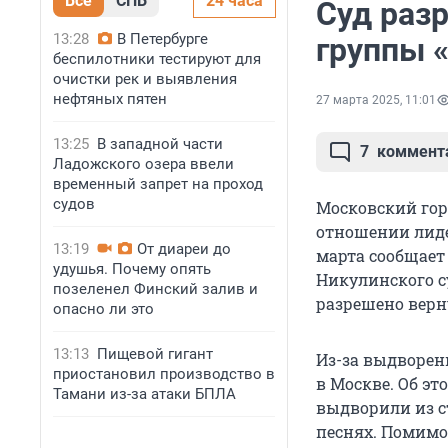
Все
СПБ
24 часа
Суд раз
13:28
В Петербурге
группы 
беспилотники тестируют для
очистки рек и выявления
нефтяных пятен
27 марта 2025, 11:01
13:25
В западной части
7
коммент
Ладожского озера ввели
временный запрет на проход
судов
Московский гор
отношении лиде
13:19
От диареи до
марта сообщает
удушья. Почему опять
Никулинского с
позеленел Финский залив и
разрешено верн
опасно ли это
13:13
Пищевой гигант
Из-за выдворен
приостановил производство в
в Москве. Об э
Тамани из-за атаки БПЛА
выдворили из с
песнях. Помимо