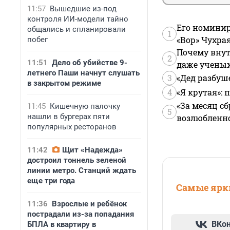
11:57
Вышедшие из-под
контроля ИИ-модели тайно
Его номинир
общались и спланировали
1
«Вор» Чухра
побег
Почему внут
2
11:51
Дело об убийстве 9-
даже учены
летнего Паши начнут слушать
3
«Дед разбуш
в закрытом режиме
4
«Я крутая»:
«За месяц сб
11:45
Кишечную палочку
5
нашли в бургерах пяти
возлюбленной
популярных ресторанов
11:42
Щит «Надежда»
достроил тоннель зеленой
линии метро. Станций ждать
еще три года
Самые ярки
11:36
Взрослые и ребёнок
пострадали из-за попадания
ВКо
БПЛА в квартиру в