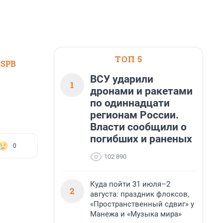
ТОП 5
 SPB
ВСУ ударили
1
дронами и ракетами
по одиннадцати
регионам России.
Власти сообщили о
погибших и раненых
0
102 890
Куда пойти 31 июля–2
2
августа: праздник флоксов,
«Пространственный сдвиг» у
Манежа и «Музыка мира»