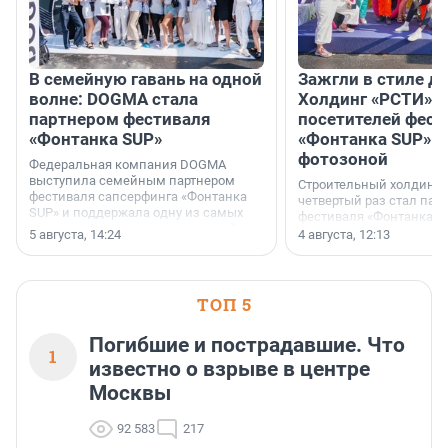
В семейную гавань на одной
Зажгли в стиле ди
волне: DOGMA стала
Холдинг «РСТИ» 
партнером фестиваля
посетителей фест
«Фонтанка SUP»
«Фонтанка SUP» я
фотозоной
Федеральная компания DOGMA
выступила семейным партнером
Строительный холдинг 
фестиваля сапсерфинга «Фонтанка
четвертый раз стал пар
SUP» и поддержала одну из самых
фестиваля «Фонтанка S
ярких и романтичных номинаций —
раз компания стремится
5 августа, 14:24
4 августа, 12:13
«SUP-свадьба».
привезти корпоративну
и подарить настоящий 
посетителям фестиваля
необычной фотозоне.
ТОП 5
Погибшие и пострадавшие. Что
1
известно о взрыве в центре
Москвы
92 583
217