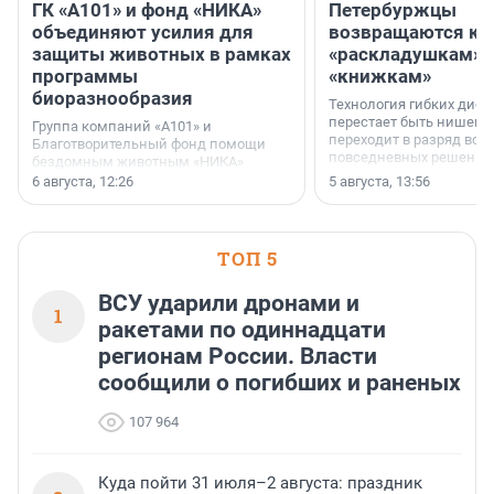
ГК «А101» и фонд «НИКА»
Петербуржцы
объединяют усилия для
возвращаются к
защиты животных в рамках
«раскладушкам» 
программы
«книжкам»
биоразнообразия
Технология гибких дисп
перестает быть нишевы
Группа компаний «А101» и
переходит в разряд вос
Благотворительный фонд помощи
повседневных решений
бездомным животным «НИКА»
заключили соглашение о
6 августа, 12:26
5 августа, 13:56
стратегическом сотрудничестве.
ТОП 5
ВСУ ударили дронами и
1
ракетами по одиннадцати
регионам России. Власти
сообщили о погибших и раненых
107 964
Куда пойти 31 июля–2 августа: праздник