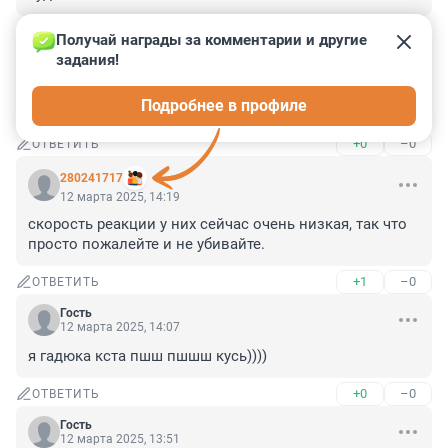
+0
–0
ОТВЕТИТЬ
Получай награды за комментарии и другие 
задания!
Гость
12 марта 2025, 14:44
Подробнее в профиле
Да они и не засыпали. Все здесь, на фонтанке))))
+0
–0
ОТВЕТИТЬ
280241717
12 марта 2025, 14:19
скорость реакции у них сейчас очень низкая, так что 
просто пожалейте и не убивайте.
+1
–0
ОТВЕТИТЬ
Гость
12 марта 2025, 14:07
я гадюка кста пшш пшшш кусь))))
+0
–0
ОТВЕТИТЬ
Гость
12 марта 2025, 13:51