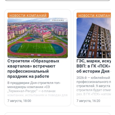
НОВОСТИ КОМПАНИЙ
НОВОСТИ КОМПАНИ
Строители «Образцовых
ГЭС, марки, искус
кварталов» встречают
ВВП: в ГК «ПСК» р
профессиональный
об истории Дня с
праздник на работе
2026-й — юбилейный го
профессионального пр
В преддверии Дня строителя топ-
строителей. 9 августа 2
менеджеры компании «СЗ
строителя будет отмечат
„Терминал-Ресурс“ — о планах
раз. В ГК «ПСК» напомни
компании, испытаниях и поводах для
появился праздник и к
осторожного оптимизма.
7 августа, 18:00
7 августа, 16:20
поменялась роль строит