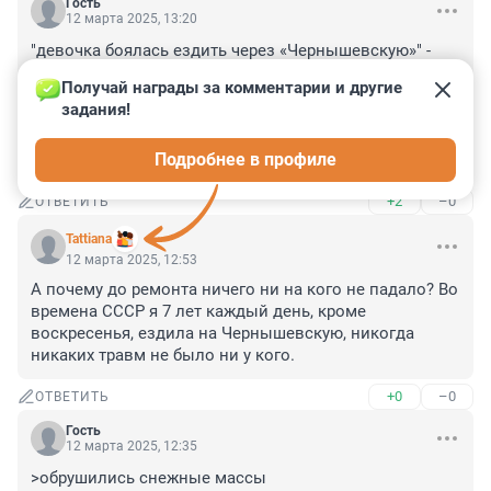
Гость
12 марта 2025, 13:20
"девочка боялась ездить через «Чернышевскую»" - 
пялилась в смартфон, не глядя по сторонам, 
Получай награды за комментарии и другие 
посмотрела, откуда прилетело и пошла дальше, снова 
задания!
уткнувшись в смартфон. "тяжелое психологическое 
потрясение". А в смартфон смотреть не боится? Там 
Подробнее в профиле
пострашнее, чем снежок на голову.
+2
–0
ОТВЕТИТЬ
Tattiana
12 марта 2025, 12:53
А почему до ремонта ничего ни на кого не падало? Во 
времена СССР я 7 лет каждый день, кроме 
воскресенья, ездила на Чернышевскую, никогда 
никаких травм не было ни у кого.
+0
–0
ОТВЕТИТЬ
Гость
12 марта 2025, 12:35
>обрушились снежные массы
