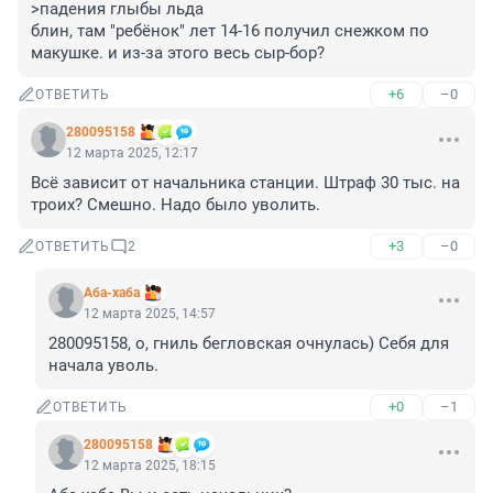
>падения глыбы льда 

блин, там "ребёнок" лет 14-16 получил снежком по 
макушке. и из-за этого весь сыр-бор?
+6
–0
ОТВЕТИТЬ
280095158
12 марта 2025, 12:17
Всё зависит от начальника станции. Штраф 30 тыс. на 
троих? Смешно. Надо было уволить.
+3
–0
ОТВЕТИТЬ
2
Аба-хаба
12 марта 2025, 14:57
280095158, о, гниль бегловская очнулась) Себя для 
начала уволь.
+0
–1
ОТВЕТИТЬ
280095158
12 марта 2025, 18:15