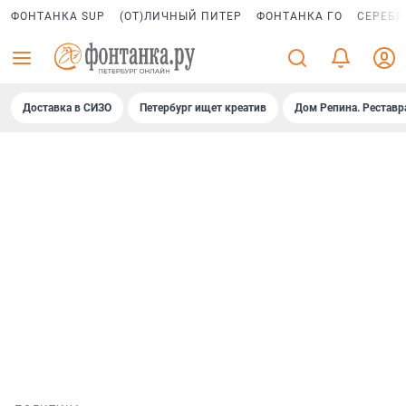
ФОНТАНКА SUP
(ОТ)ЛИЧНЫЙ ПИТЕР
ФОНТАНКА ГО
СЕРЕБР
Доставка в СИЗО
Петербург ищет креатив
Дом Репина. Реставр