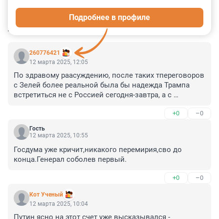
54
63
13
25
3
Подробнее в профиле
КОММЕНТАРИИ
182
260776421
12 марта 2025, 12:05
По здравому раасуждению, после таких тпереговоров 
с Зелей более реальной была бы надежда Трампа 
встретиться не с Россией сегодня-завтра, а с 
санитарами в клинике. Видимо, национальная черта.
+0
–0
Гость
12 марта 2025, 10:55
Госдума уже кричит,никакого перемирия,сво до 
конца.Генерал соболев первый.
+0
–0
Кот Ученый
12 марта 2025, 10:04
Путин ясно на этот счет уже высказывался - 