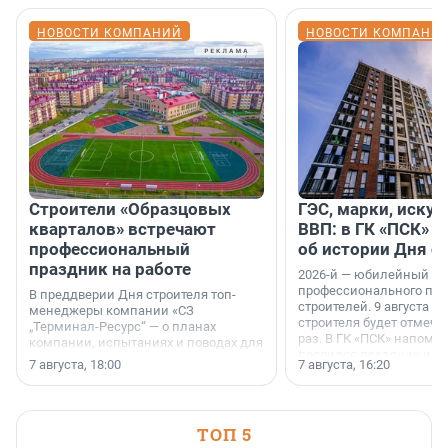
НОВОСТИ КОМПАНИЙ
НОВОСТИ КОМПАНИ
Строители «Образцовых
ГЭС, марки, искус
кварталов» встречают
ВВП: в ГК «ПСК» р
профессиональный
об истории Дня с
праздник на работе
2026-й — юбилейный го
профессионального пр
В преддверии Дня строителя топ-
строителей. 9 августа 2
менеджеры компании «СЗ
строителя будет отмечат
„Терминал-Ресурс“ — о планах
раз. В ГК «ПСК» напомни
компании, испытаниях и поводах для
появился праздник и к
осторожного оптимизма.
7 августа, 18:00
7 августа, 16:20
поменялась роль строит
ТОП 5