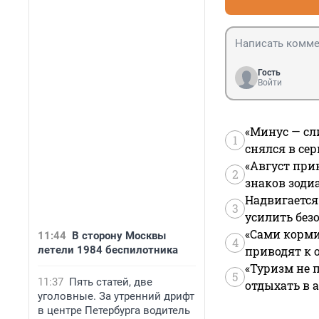
Гость
Войти
«Минус — сл
1
снялся в се
«Август при
2
знаков зоди
Надвигается
3
усилить без
«Сами корми
11:44
В сторону Москвы
4
летели 1984 беспилотника
приводят к 
«Туризм не 
5
11:37
Пять статей, две
отдыхать в а
уголовные. За утренний дрифт
в центре Петербурга водитель