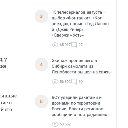
15 телесериалов августа —
3
выбор «Фонтанки»: «Коп-
звезда», новые «Тед Лассо»
и «Джек Ричер»,
«Одержимость»
65 017
27
, у
Экипаж пропавшего в
4
ние
Сибири самолета из
Ленобласти вышел на связь
56 302
60
ативные
ВСУ ударили ракетами и
5
ние в
дронами по территории
России. Власти регионов
й его
сообщили о пострадавших
53 552