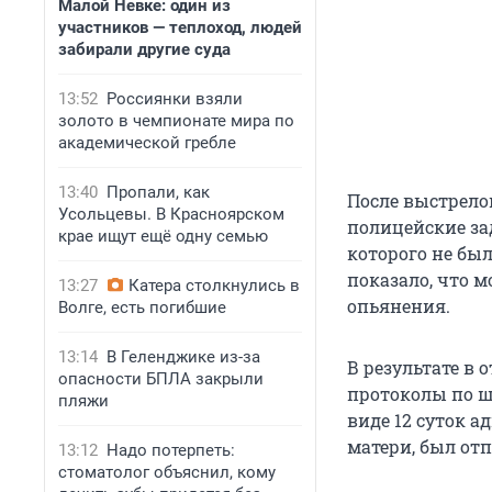
Малой Невке: один из
участников — теплоход, людей
забирали другие суда
13:52
Россиянки взяли
золото в чемпионате мира по
академической гребле
13:40
Пропали, как
После выстрело
Усольцевы. В Красноярском
полицейские за
крае ищут ещё одну семью
которого не бы
показало, что 
13:27
Катера столкнулись в
опьянения.
Волге, есть погибшие
13:14
В Геленджике из-за
В результате в
опасности БПЛА закрыли
протоколы по ш
пляжи
виде 12 суток 
матери, был отп
13:12
Надо потерпеть:
стоматолог объяснил, кому