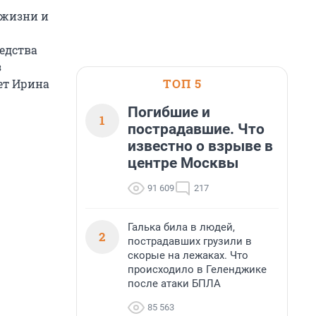
 жизни и
едства
з
ТОП 5
ет Ирина
Погибшие и
1
пострадавшие. Что
известно о взрыве в
центре Москвы
91 609
217
Галька била в людей,
2
пострадавших грузили в
скорые на лежаках. Что
происходило в Геленджике
после атаки БПЛА
85 563