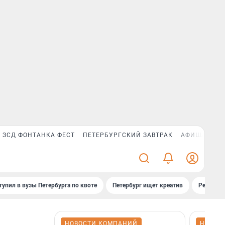
ЗСД ФОНТАНКА ФЕСТ
ПЕТЕРБУРГСКИЙ ЗАВТРАК
АФИША PLUS
тупил в вузы Петербурга по квоте
Петербург ищет креатив
Рейтинги
НОВОСТИ КОМПАНИЙ
НОВОС