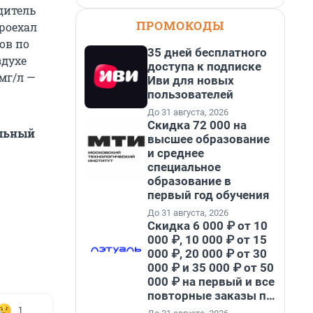
дитель
ПРОМОКОДЫ
роехал
ов по
35 дней бесплатного
здухе
доступа к подписке
мг/л —
Иви для новых
пользователей
До 31 августа, 2026
Скидка 72 000 на
альный
высшее образование
и среднее
специальное
образование в
первый год обучения
До 31 августа, 2026
Скидка 6 000 ₽ от 10
000 ₽, 10 000 ₽ от 15
000 ₽, 20 000 ₽ от 30
000 ₽ и 35 000 ₽ от 50
000 ₽ на первый и все
повторные заказы по
промокоду НАБЕРИ
1