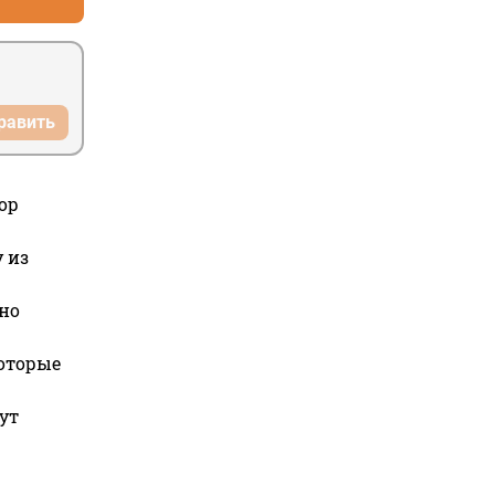
равить
ор
 из
но
которые
ут