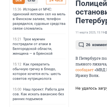
Все
СПБ
24 часа
Полицей
15:36
История от МЧС:
останови
одинокий яхтсмен сел на мель
Петербу
в Финском заливе, телефон
разрядился, судовые средства
связи сломались
11 марта 2025, 15:19
15:21
Трое мужчин
пострадали от атаки в
26
коммен
Белгородской области,
женщина — в Брянской
В Петербурге п
пьяного лихача,
15:12
Как превратить
обычную гречку в блюдо,
сообщает
«МВД 
которое хочется есть: шесть
Ирину Волк.
советов нутрициолога
Не удалось загр
15:00
Наш проект: Работа для
сов. Как искать вакансию без
ранних подъемов