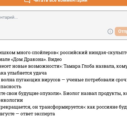
Читать все комментарии
Отп
ишком много спойлеров»: российский ниндзя-скульпт
риале «Дом Дракона». Видео
несет новые возможности»: Тамара Глоба назвала, кому
ака улыбнется удача
 волна пугающих вирусов — ученые потребовали сроч
опасность
те свои будущие опухоли». Биолог назвал продукты, 
онкологии
прекращается, он трансформируется»: как россияне буд
вгусте — ответ эксперта