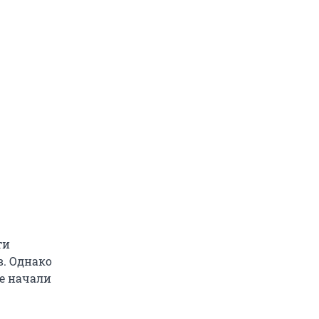
ти
. Однако
ие начали