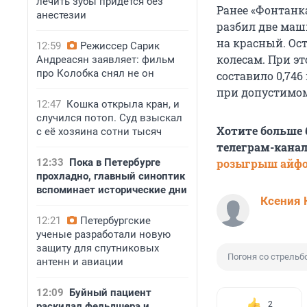
лечить зубы придется без
Ранее «Фонтанк
анестезии
разбил две маш
на красный. Ос
12:59
Режиссер Сарик
колесам. При э
Андреасян заявляет: фильм
про Колобка снял не он
составило 0,746
при допустимом 
12:47
Кошка открыла кран, и
случился потоп. Суд взыскал
Хотите больше
с её хозяина сотни тысяч
телеграм-канал
12:33
Пока в Петербурге
розыгрыш айф
прохладно, главный синоптик
вспоминает исторические дни
Ксения 
12:21
Петербургские
ученые разработали новую
защиту для спутниковых
Погоня со стрельб
антенн и авиации
12:09
Буйный пациент
2
раскидал фельдшера и