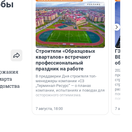
обы
Строители «Образцовых
ГЭС, м
кварталов» встречают
ВВП: в
профессиональный
об ист
праздник на работе
2026-й —
ержания
професси
В преддверии Дня строителя топ-
марта
строителе
менеджеры компании «СЗ
строителя
едомства
„Терминал-Ресурс“ — о планах
раз. В ГК
компании, испытаниях и поводах для
появился
осторожного оптимизма.
поменяла
7 августа, 18:00
7 августа,