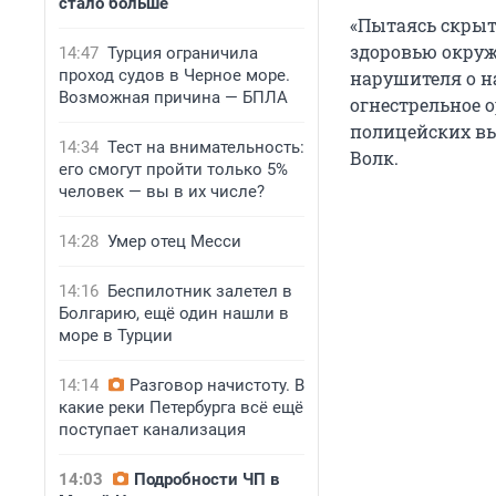
стало больше
«Пытаясь скрыт
здоровью окру
14:47
Турция ограничила
проход судов в Черное море.
нарушителя о н
Возможная причина — БПЛА
огнестрельное о
полицейских выс
14:34
Тест на внимательность:
Волк.
его смогут пройти только 5%
человек — вы в их числе?
14:28
Умер отец Месси
14:16
Беспилотник залетел в
Болгарию, ещё один нашли в
море в Турции
14:14
Разговор начистоту. В
какие реки Петербурга всё ещё
поступает канализация
14:03
Подробности ЧП в