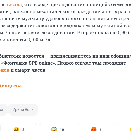
а»
писала
, что в ходе преследования полицейскими во
ины, наехал на механическое ограждение и пять раз п
тановить мужчину удалось только после пяти выстрел
том содержание алкоголя в выдыхаемом мужчиной во
 мг/л при первом исследовании. Второе показало 0,905 
значении 0,160 мг/л.
 быстрых новостей — подписывайтесь на наш офици
 «Фонтанка SPB online». Прямо сейчас там проходит
онов
и смарт-часов.
Киндеева
ой
Ирина Волк
3
10
6