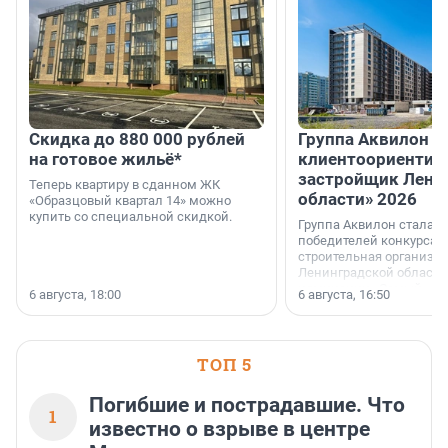
Скидка до 880 000 рублей
Группа Аквилон 
на готовое жильё*
клиентоориентир
застройщик Лени
Теперь квартиру в сданном ЖК
области» 2026
«Образцовый квартал 14» можно
купить со специальной скидкой.
Группа Аквилон стала 
победителей конкурса 
строительная организа
Ленинградской области 
номинации «Самый
6 августа, 18:00
6 августа, 16:50
клиентоориентированн
застройщик Ленинград
области».
ТОП 5
Погибшие и пострадавшие. Что
1
известно о взрыве в центре