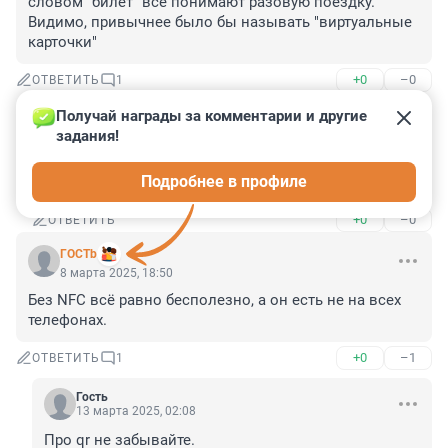
словом "билет" все понимают разовую поездку. 
Видимо, привычнее было бы называть "виртуальные 
карточки"
+0
–0
ОТВЕТИТЬ
1
Получай награды за комментарии и другие 
Гость
13 марта 2025, 02:09
задания!
Как ни назови, пару раз попользовался и всё 
Подробнее в профиле
интуитивно понятно.
+0
–0
ОТВЕТИТЬ
ГOСТb
8 марта 2025, 18:50
Без NFC всё равно бесполезно, а он есть не на всех 
телефонах.
+0
–1
ОТВЕТИТЬ
1
Гость
13 марта 2025, 02:08
Про qr не забывайте.