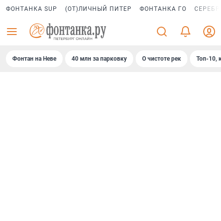
ФОНТАНКА SUP
(ОТ)ЛИЧНЫЙ ПИТЕР
ФОНТАНКА ГО
СЕРЕБР
Фонтан на Неве
40 млн за парковку
О чистоте рек
Топ-10, 