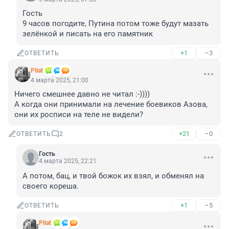
Гость

9 часов погодите, Путина потом тоже будут мазать 
зелёнкой и писать на его памятник
+1
–3
ОТВЕТИТЬ
Pilat
4 марта 2025, 21:00
Ничего смешнее давно не читал :-))))

А когда они принимали на лечение боевиков Азова, 
они их росписи на теле не видели?
+21
–0
ОТВЕТИТЬ
2
Гость
4 марта 2025, 22:21
А потом, бац, и твой божок их взял, и обменял на 
своего кореша.
+1
–5
ОТВЕТИТЬ
Pilat