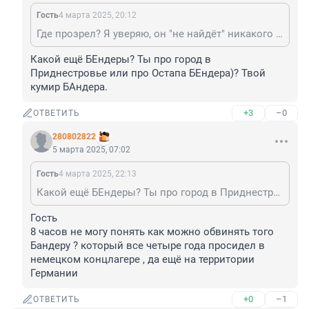
Гость
4 марта 2025, 20:12
Где прозрел? Я уверяю, он "не найдёт" никакого подтверждения прославлению Бендеры и назовёт всё это фейком
Какой ещё БЕндеры? Ты про город в 
Приднестровье или про Остапа БЕндера)? Твой 
кумир БАндера.
+3
–0
ОТВЕТИТЬ
280802822
5 марта 2025, 07:02
Гость
4 марта 2025, 22:13
Какой ещё БЕндеры? Ты про город в Приднестровье или про Остапа БЕндера)? Твой кумир БАндера.
Гость

8 часов не могу понять как можно обвинять того 
Бандеру ? который все четыре года просидел в 
немецком концлагере , да ещё на территории 
Германии
+0
–1
ОТВЕТИТЬ