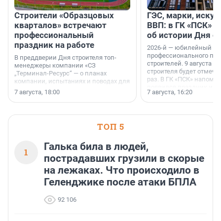
Строители «Образцовых
ГЭС, марки, искус
кварталов» встречают
ВВП: в ГК «ПСК» р
профессиональный
об истории Дня с
праздник на работе
2026-й — юбилейный го
профессионального пр
В преддверии Дня строителя топ-
строителей. 9 августа 2
менеджеры компании «СЗ
строителя будет отмечат
„Терминал-Ресурс“ — о планах
раз. В ГК «ПСК» напомни
компании, испытаниях и поводах для
появился праздник и к
осторожного оптимизма.
7 августа, 18:00
7 августа, 16:20
поменялась роль строит
ТОП 5
Галька била в людей,
1
пострадавших грузили в скорые
на лежаках. Что происходило в
Геленджике после атаки БПЛА
92 106