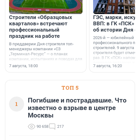
Строители «Образцовых
ГЭС, марки, искус
кварталов» встречают
ВВП: в ГК «ПСК» р
профессиональный
об истории Дня с
праздник на работе
2026-й — юбилейный го
профессионального пр
В преддверии Дня строителя топ-
строителей. 9 августа 2
менеджеры компании «СЗ
строителя будет отмечат
„Терминал-Ресурс“ — о планах
раз. В ГК «ПСК» напомни
компании, испытаниях и поводах для
появился праздник и к
осторожного оптимизма.
7 августа, 18:00
7 августа, 16:20
поменялась роль строит
ТОП 5
Погибшие и пострадавшие. Что
1
известно о взрыве в центре
Москвы
90 658
217