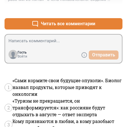
объект строительства на 49% принадлежит 
+1
–0
поднебесной (как и многие обьекты в нефтегазе - как 
минимум 6 сырьевых компаний)

 констатируем факты - проникновение китайской 
Читать все комментарии
рабочей силы имеет место быть
Гость
Отправить
Войти
«Сами кормите свои будущие опухоли». Биолог
1
назвал продукты, которые приводят к
онкологии
«Туризм не прекращается, он
2
трансформируется»: как россияне будут
отдыхать в августе — ответ эксперта
Кому признаются в любви, а кому разобьют
3