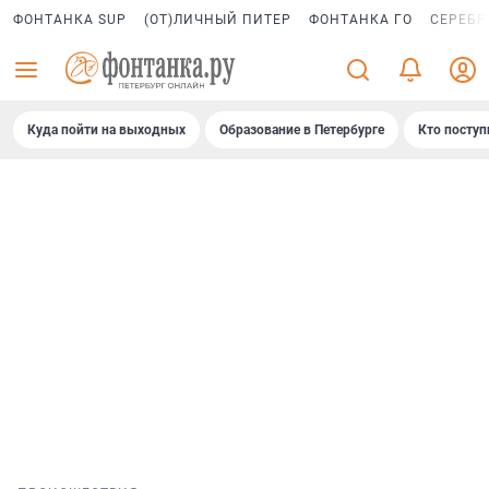
ФОНТАНКА SUP
(ОТ)ЛИЧНЫЙ ПИТЕР
ФОНТАНКА ГО
СЕРЕБР
Куда пойти на выходных
Образование в Петербурге
Кто поступ