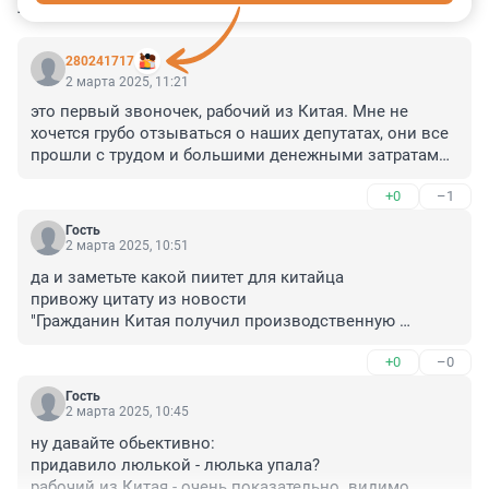
КОММЕНТАРИИ
34
280241717
2 марта 2025, 11:21
это первый звоночек, рабочий из Китая. Мне не 
хочется грубо отзываться о наших депутатах, они все 
прошли с трудом и большими денежными затратами. 
Но китайцы образуют более закрытые общины чем 
+0
–1
наши азиаты, и налоги и другие положительные вещи 
не будут попадать в наше общество.
Гость
2 марта 2025, 10:51
да и заметьте какой пиитет для китайца

привожу цитату из новости

"Гражданин Китая получил производственную 
травму" - а это означает что оформили по акту N... как 
+0
–0
травма на производстве - со всеми вытекающими 
платежами и обязательствами, с привлечением 
Гость
комиссии по труду и прочих ведомств.

2 марта 2025, 10:45
 ещё не разу не слышал на фонтанке - чтобы так 
ну давайте обьективно:

писали про граждан РФ или ближайших республик.
придавило люлькой - люлька упала?

рабочий из Китая - очень показательно. видимо 