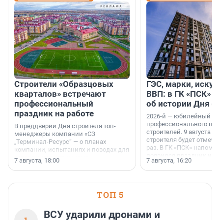
Строители «Образцовых
ГЭС, марки, искус
кварталов» встречают
ВВП: в ГК «ПСК» р
профессиональный
об истории Дня с
праздник на работе
2026-й — юбилейный го
профессионального пр
В преддверии Дня строителя топ-
строителей. 9 августа 2
менеджеры компании «СЗ
строителя будет отмечат
„Терминал-Ресурс“ — о планах
раз. В ГК «ПСК» напомни
компании, испытаниях и поводах для
появился праздник и к
осторожного оптимизма.
7 августа, 18:00
7 августа, 16:20
поменялась роль строит
ТОП 5
ВСУ ударили дронами и