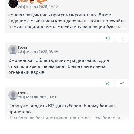
ixform
28 февраля 2025, 14:12
совсем разучились программировать полётное 
задание с огибанием крон деревьев.. тогда получайте 
плохие националисты отсебятину репарации букеты 
герани чтоб вас там всех переколбасило к едрене 
+0
–0
фене
Гость
28 февраля 2025, 08:49
Смоленская область, минимум два было, один 
слышала зрыв, через мин 10 еще оди видела 
огненный взрыв.
+2
–0
Гость
28 февраля 2025, 08:01
Пора уже вводить KPI для губеров. К кому больше 
прилетело.

Чем больше беспилотников прилетает, тем более он 
привлекателен, тем сильнее развит благодаря 
+7
–1
неустанной заботе губера.