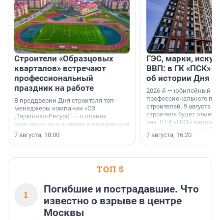
Строители «Образцовых
ГЭС, марки, искус
кварталов» встречают
ВВП: в ГК «ПСК» р
профессиональный
об истории Дня с
праздник на работе
2026-й — юбилейный го
профессионального пр
В преддверии Дня строителя топ-
строителей. 9 августа 2
менеджеры компании «СЗ
строителя будет отмечат
„Терминал-Ресурс“ — о планах
раз. В ГК «ПСК» напомни
компании, испытаниях и поводах для
появился праздник и к
осторожного оптимизма.
7 августа, 18:00
7 августа, 16:20
поменялась роль строит
ТОП 5
Погибшие и пострадавшие. Что
1
известно о взрыве в центре
Москвы