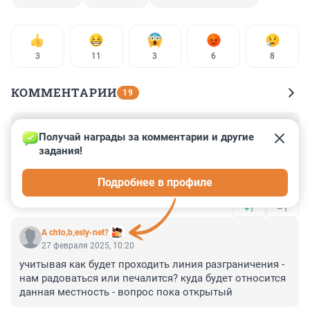
3
11
3
6
8
КОММЕНТАРИИ
19
Гость
27 февраля 2025, 12:02
Получай награды за комментарии и другие 
задания!
Почему не используют против БПЛА счетверённые 
зенитные установки из пулемётов "Максим" времён 
Подробнее в профиле
ВОВ? залить в кожухи охлаждения стволов тосол или 
антифриз вместо воды, прикрепить к ним 
+1
–1
современные прицел и дальномер, установить на 
пикапы, и на дальности 1000-1500 метров будет самое 
A chto,b,esly-net?
то.
27 февраля 2025, 10:20
учитывая как будет проходить линия разграничения - 
нам радоваться или печалится? куда будет относится 
данная местность - вопрос пока открытый