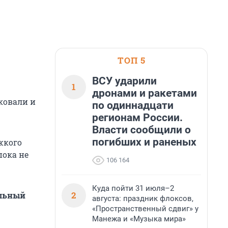
ТОП 5
ВСУ ударили
1
дронами и ракетами
ковали и
по одиннадцати
регионам России.
Власти сообщили о
погибших и раненых
жкого
пока не
106 164
Куда пойти 31 июля–2
2
альный
августа: праздник флоксов,
«Пространственный сдвиг» у
Манежа и «Музыка мира»