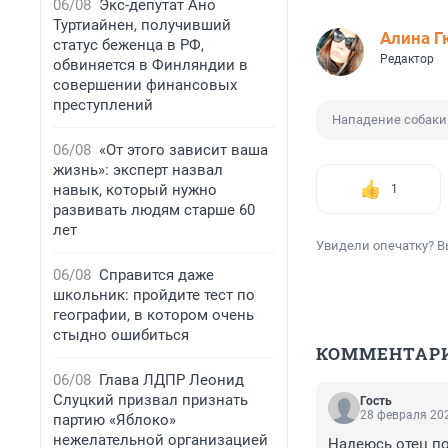
06/08
Экс-депутат Ано
Туртиайнен, получивший
Алина Г
статус беженца в РФ,
Редактор
обвиняется в Финляндии в
совершении финансовых
преступлений
Нападение собаки
06/08
«От этого зависит ваша
жизнь»: эксперт назвал
навык, который нужно
1
развивать людям старше 60
лет
Увидели опечатку? В
06/08
Справится даже
школьник: пройдите тест по
географии, в котором очень
стыдно ошибиться
КОММЕНТАР
06/08
Глава ЛДПР Леонид
Слуцкий призвал признать
Гость
28 февраля 202
партию «Яблоко»
нежелательной организацией
Надеюсь отец по