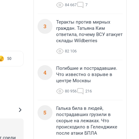
84 667
7
Теракты против мирных
3
граждан. Татьяна Ким
ответила, почему ВСУ атакует
склады Wildberries
82 106
50
Погибшие и пострадавшие.
4
Что известно о взрыве в
центре Москвы
80 956
216
Галька била в людей,
5
пострадавших грузили в
скорые на лежаках. Что
происходило в Геленджике
после атаки БПЛА
 среди 