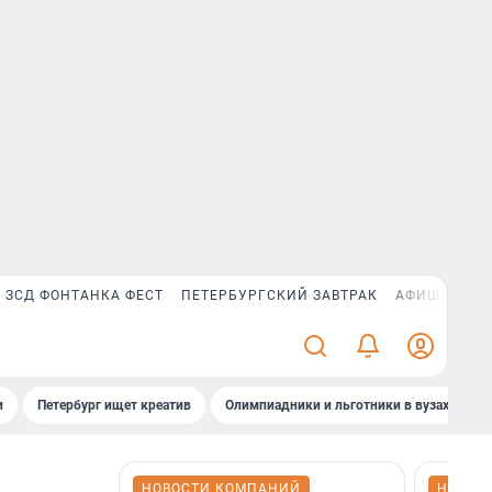
ЗСД ФОНТАНКА ФЕСТ
ПЕТЕРБУРГСКИЙ ЗАВТРАК
АФИША PLUS
и
Петербург ищет креатив
Олимпиадники и льготники в вузах СПб
НОВОСТИ КОМПАНИЙ
НОВОС