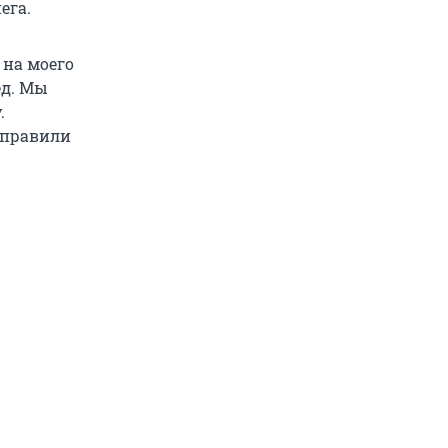
ега.
 на моего
ед. Мы
.
реправили