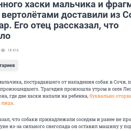
нного хаски мальчика и фраг
 вертолётами доставили из С
р. Его отец рассказал, что
ло
1
18 416
тариев
мальчика, пострадавшего от нападения собак в Сочи, 
произошедшего. Трагедия произошла утром в селе Ле
на, где две хаски напали на ребенка,
буквально оторв
 лица
.
зал, что собаки принадлежали соседям и ранее не пр
нуне из-за сильного снегопада он оставил машину у п