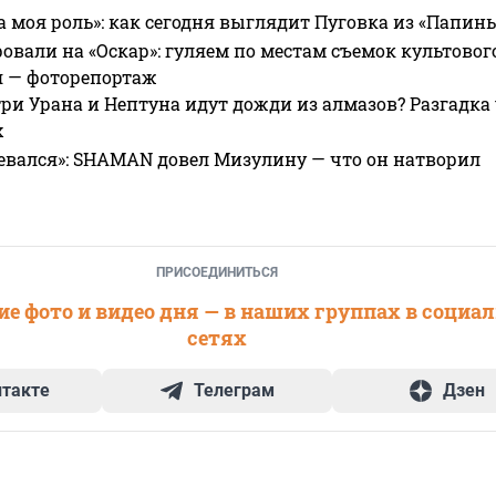
а моя роль»: как сегодня выглядит Пуговка из «Папин
овали на «Оскар»: гуляем по местам съемок культово
я — фоторепортаж
ри Урана и Нептуна идут дожди из алмазов? Разгадка
х
евался»: SHAMAN довел Мизулину — что он натворил
ПРИСОЕДИНИТЬСЯ
е фото и видео дня — в наших группах в социа
сетях
нтакте
Телеграм
Дзен