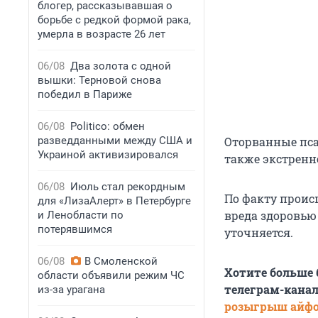
блогер, рассказывавшая о
борьбе с редкой формой рака,
умерла в возрасте 26 лет
06/08
Два золота с одной
вышки: Терновой снова
победил в Париже
06/08
Politico: обмен
разведданными между США и
Оторванные пс
Украиной активизировался
также экстренн
06/08
Июль стал рекордным
По факту проис
для «ЛизаАлерт» в Петербурге
вреда здоровью
и Ленобласти по
потерявшимся
уточняется.
06/08
В Смоленской
Хотите больше
области объявили режим ЧС
телеграм-канал
из-за урагана
розыгрыш айф