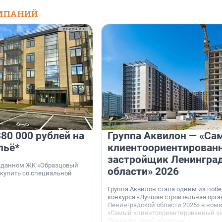
МПАНИЙ
80 000 рублей на
Группа Аквилон — «Са
льё*
клиентоориентирован
застройщик Ленингра
 сданном ЖК «Образцовый
области» 2026
 купить со специальной
Группа Аквилон стала одним из поб
конкурса «Лучшая строительная орг
Ленинградской области 2026» в ном
«Самый клиентоориентированный з
Ленинградской области».