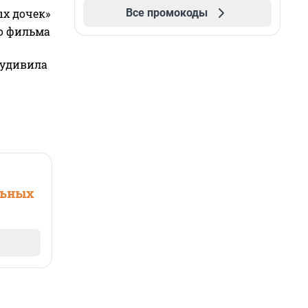
Все промокоды
ых дочек»
го фильма
 удивила
льных