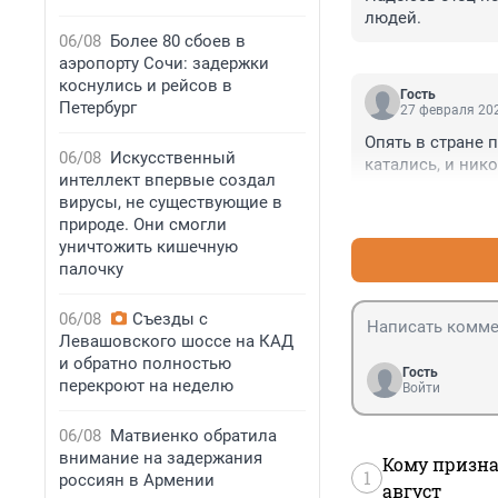
людей.
06/08
Более 80 сбоев в
аэропорту Сочи: задержки
коснулись и рейсов в
Гость
Петербург
27 февраля 202
Опять в стране 
06/08
Искусственный
катались, и нико
интеллект впервые создал
вирусы, не существующие в
природе. Они смогли
уничтожить кишечную
палочку
06/08
Съезды с
Левашовского шоссе на КАД
и обратно полностью
Гость
перекроют на неделю
Войти
06/08
Матвиенко обратила
внимание на задержания
Кому призна
1
россиян в Армении
август