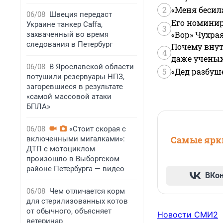
2
«Меня бесил
06/08
Швеция передаст
Его номинир
Украине танкер Caffa,
3
«Вор» Чухра
захваченный во время
следования в Петербург
Почему внут
4
даже учены
06/08
В Ярославской области
5
«Дед разбуш
потушили резервуары НПЗ,
загоревшиеся в результате
«самой массовой атаки
БПЛА»
06/08
«Стоит скорая с
Самые ярки
включенными мигалками»:
ДТП с мотоциклом
произошло в Выборгском
районе Петербурга — видео
ВКо
06/08
Чем отличается корм
для стерилизованных котов
от обычного, объясняет
Новости СМИ2
ветеринар