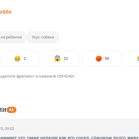
юббе
 на ребенка
Укус собаки
2
22
90
ыделите фрагмент и нажмите Ctrl+Enter
ИИ
46
5, 09:02
нимает что такие нелюди как его сосед, слишком долго живут