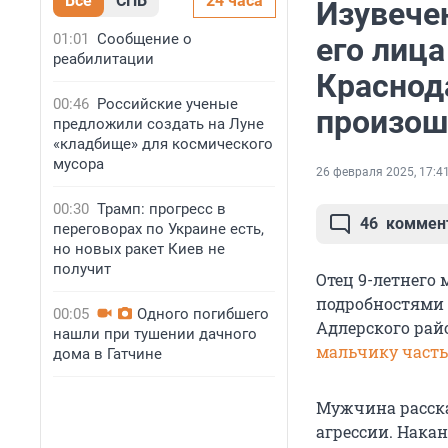
Все
СПБ
24 часа
Изувече
01:01
Сообщение о
его лица
реабилитации
Краснода
00:46
Российские ученые
произош
предложили создать на Луне
«кладбище» для космического
мусора
26 февраля 2025, 17:4
00:30
Трамп: прогресс в
46
коммен
переговорах по Украине есть,
но новых ракет Киев не
получит
Отец 9-летнего 
подробностями 
00:05
Одного погибшего
Адлерского райо
нашли при тушении дачного
мальчику часть
дома в Гатчине
Мужчина расска
агрессии. Нака