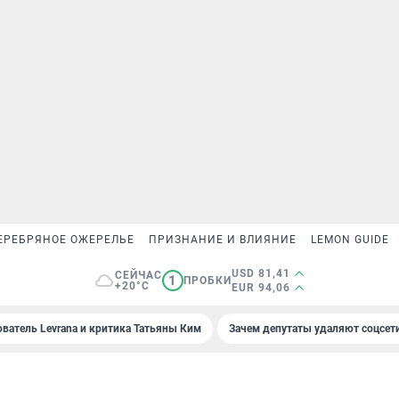
ЕРЕБРЯНОЕ ОЖЕРЕЛЬЕ
ПРИЗНАНИЕ И ВЛИЯНИЕ
LEMON GUIDE
USD 81,41
СЕЙЧАС
1
ПРОБКИ
+20°C
EUR 94,06
ователь Levrana и критика Татьяны Ким
Зачем депутаты удаляют соцсет