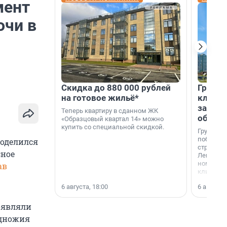
мент
очи в
Скидка до 880 000 рублей
Группа
на готовое жильё*
клиен
застро
Теперь квартиру в сданном ЖК
област
«Образцовый квартал 14» можно
купить со специальной скидкой.
Группа А
победите
поделился
строител
сное
Ленингра
номинац
ав
клиенто
застройщ
6 августа, 18:00
6 августа,
области»
оявляли
одножия