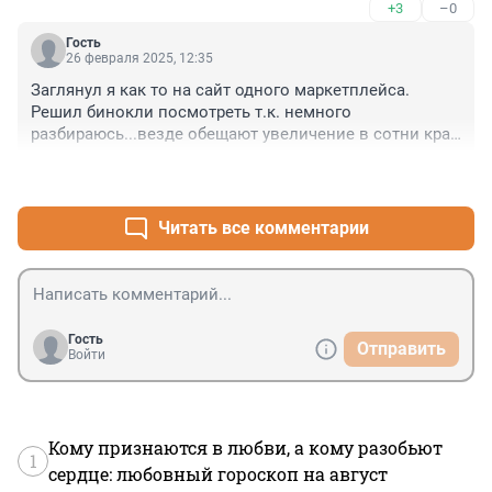
+3
–0
Гость
26 февраля 2025, 12:35
Заглянул я как то на сайт одного маркетплейса. 
Решил бинокли посмотреть т.к. немного 
разбираюсь...везде обещают увеличение в сотни крат 
что просто нереально с таким диаметром объектива 
+2
–0
т.е. это уже обман, на картинках рисуют флаг 
германии типа немецкое качество хотя явный китай, 
в описании пишут какие то левые цифры не 
Читать все комментарии
имеющие отношения к биноклю хотя первая цифра 
должна быть увеличение вторая апертура. Вот с этим 
контрафактом что то будут делать?
Гость
Отправить
Войти
Кому признаются в любви, а кому разобьют
1
сердце: любовный гороскоп на август