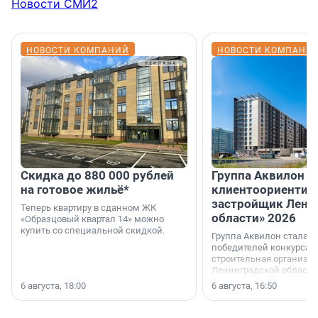
Новости СМИ2
НОВОСТИ КОМПАНИЙ
НОВОСТИ КОМПАНИ
Скидка до 880 000 рублей
Группа Аквилон 
на готовое жильё*
клиентоориентир
застройщик Лени
Теперь квартиру в сданном ЖК
области» 2026
«Образцовый квартал 14» можно
купить со специальной скидкой.
Группа Аквилон стала 
победителей конкурса 
строительная организа
Ленинградской области 
номинации «Самый
6 августа, 18:00
6 августа, 16:50
клиентоориентированн
застройщик Ленинград
области».