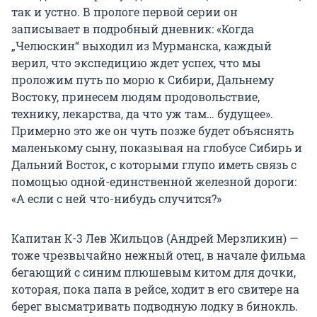
так и устно. В прологе первой серии он
записывает в подробный дневник: «Когда
„Челюскин“ выходил из Мурманска, каждый
верил, что экспедицию ждет успех, что мы
проложим путь по морю к Сибири, Дальнему
Востоку, принесем людям продовольствие,
технику, лекарства, да что уж там… будущее».
Примерно это же он чуть позже будет объяснять
маленькому сыну, показывая на глобусе Сибирь и
Дальний Восток, с которыми глупо иметь связь с
помощью одной-единственной железной дороги:
«А если с ней что-нибудь случится?»
Капитан К-3 Лев Жильцов (Андрей Мерзликин) —
тоже чрезвычайно нежный отец, в начале фильма
бегающий с синим плюшевым китом для дочки,
которая, пока папа в рейсе, ходит в его свитере на
берег высматривать подводную лодку в бинокль.