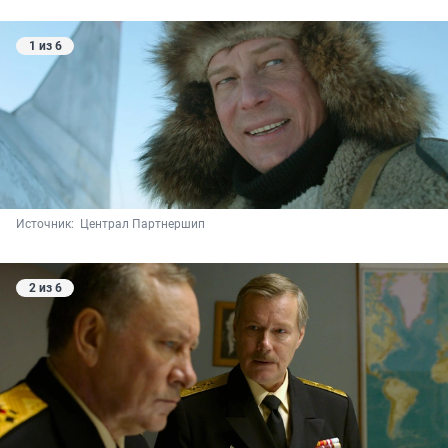
1 из 6
Источник: 
 Централ Партнершип
2 из 6