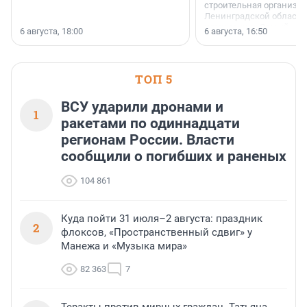
строительная организа
Ленинградской области 
номинации «Самый
6 августа, 18:00
6 августа, 16:50
клиентоориентированн
застройщик Ленинград
области».
ТОП 5
ВСУ ударили дронами и
1
ракетами по одиннадцати
регионам России. Власти
сообщили о погибших и раненых
104 861
Куда пойти 31 июля–2 августа: праздник
2
флоксов, «Пространственный сдвиг» у
Манежа и «Музыка мира»
82 363
7