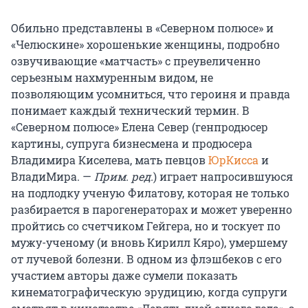
Обильно представлены в «Северном полюсе» и
«Челюскине» хорошенькие женщины, подробно
озвучивающие «матчасть» с преувеличенно
серьезным нахмуренным видом, не
позволяющим усомниться, что героиня и правда
понимает каждый технический термин. В
«Северном полюсе» Елена Север (генпродюсер
картины, супруга бизнесмена и продюсера
Владимира Киселева, мать певцов
ЮрКисса
и
ВладиМира. —
Прим. ред.
) играет напросившуюся
на подлодку ученую Филатову, которая не только
разбирается в парогенераторах и может уверенно
пройтись со счетчиком Гейгера, но и тоскует по
мужу-ученому (и вновь Кирилл Кяро), умершему
от лучевой болезни. В одном из флэшбеков с его
участием авторы даже сумели показать
кинематографическую эрудицию, когда супруги