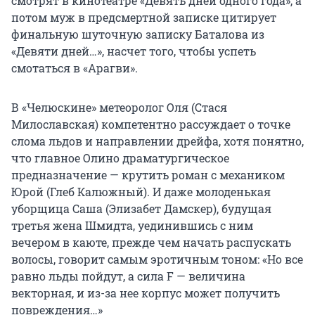
смотрят в кинотеатре «Девять дней одного года», а
потом муж в предсмертной записке цитирует
финальную шуточную записку Баталова из
«Девяти дней…», насчет того, чтобы успеть
смотаться в «Арагви».
В «Челюскине» метеоролог Оля (Стася
Милославская) компетентно рассуждает о точке
слома льдов и направлении дрейфа, хотя понятно,
что главное Олино драматургическое
предназначение — крутить роман с механиком
Юрой (Глеб Калюжный). И даже молоденькая
уборщица Саша (Элизабет Дамскер), будущая
третья жена Шмидта, уединившись с ним
вечером в каюте, прежде чем начать распускать
волосы, говорит самым эротичным тоном: «Но все
равно льды пойдут, а сила F — величина
векторная, и из-за нее корпус может получить
повреждения…»