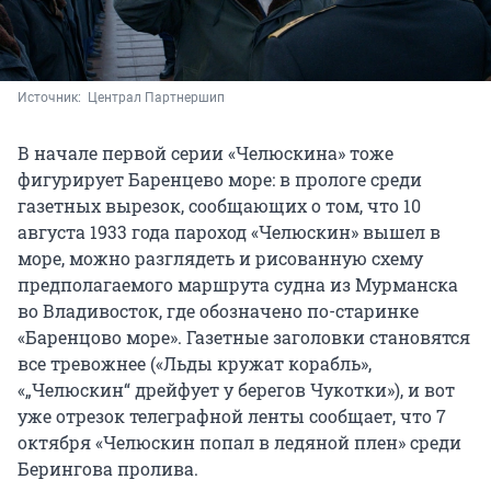
Источник: 
 Централ Партнершип
В начале первой серии «Челюскина» тоже
фигурирует Баренцево море: в прологе среди
газетных вырезок, сообщающих о том, что 10
августа 1933 года пароход «Челюскин» вышел в
море, можно разглядеть и рисованную схему
предполагаемого маршрута судна из Мурманска
во Владивосток, где обозначено по-старинке
«Баренцово море». Газетные заголовки становятся
все тревожнее («Льды кружат корабль»,
«„Челюскин“ дрейфует у берегов Чукотки»), и вот
уже отрезок телеграфной ленты сообщает, что 7
октября «Челюскин попал в ледяной плен» среди
Берингова пролива.