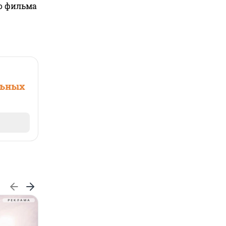
го фильма
льных