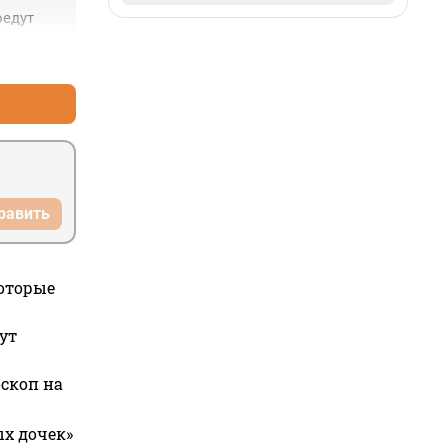
оедут
+1
–1
равить
которые
ут
оскоп на
ых дочек»