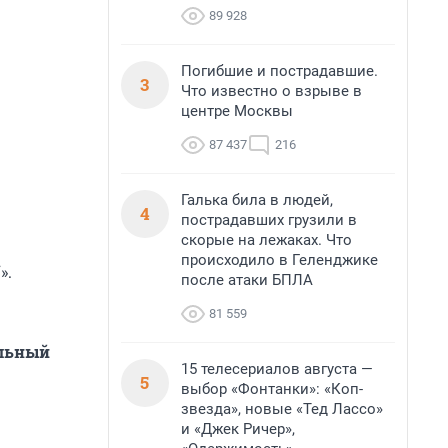
89 928
Погибшие и пострадавшие.
3
Что известно о взрыве в
центре Москвы
87 437
216
Галька била в людей,
4
пострадавших грузили в
скорые на лежаках. Что
происходило в Геленджике
».
после атаки БПЛА
81 559
альный
15 телесериалов августа —
5
выбор «Фонтанки»: «Коп-
звезда», новые «Тед Лассо»
и «Джек Ричер»,