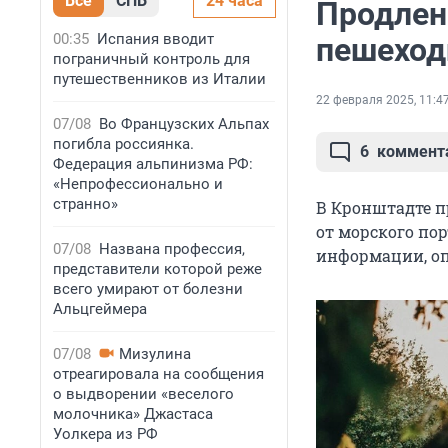
Все
СПБ
24 часа
Продлен
00:35
Испания вводит
пешеход
пограничный контроль для
путешественников из Италии
22 февраля 2025, 11:4
07/08
Во Французских Альпах
погибла россиянка.
6
коммент
Федерация альпинизма РФ:
«Непрофессионально и
странно»
В Кронштадте п
от морского пор
07/08
Названа профессия,
информации, оп
представители которой реже
всего умирают от болезни
Альцгеймера
07/08
Мизулина
отреагировала на сообщения
о выдворении «веселого
молочника» Джастаса
Уолкера из РФ