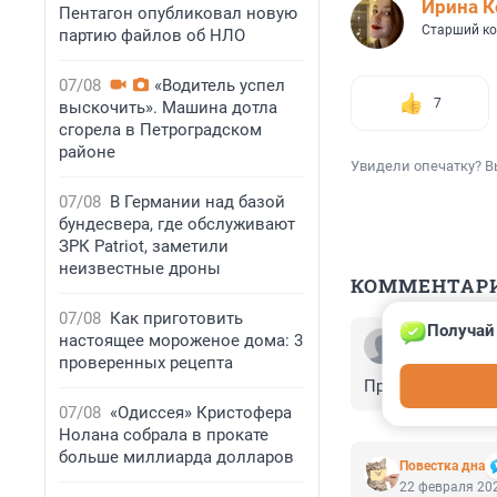
Иpина К
Пентагон опубликовал новую
Старший ко
партию файлов об НЛО
07/08
«Водитель успел
7
выскочить». Машина дотла
сгорела в Петроградском
районе
Увидели опечатку? В
07/08
В Германии над базой
бундесвера, где обслуживают
ЗРК Patriot, заметили
неизвестные дроны
КОММЕНТАР
07/08
Как приготовить
Получай 
настоящее мороженое дома: 3
Гость
22 февраля 202
проверенных рецепта
Проект "Остров 
07/08
«Одиссея» Кристофера
Нолана собрала в прокате
больше миллиарда долларов
Повестка дна
22 февраля 202