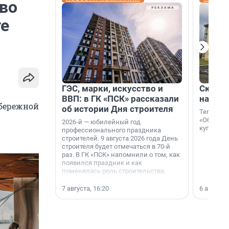
во
те
ГЭС, марки, искусство и
Скидка
ВВП: в ГК «ПСК» рассказали
на гот
абережной
об истории Дня строителя
Теперь к
«Образцо
2026-й — юбилейный год
купить с
профессионального праздника
строителей. 9 августа 2026 года День
строителя будет отмечаться в 70-й
раз. В ГК «ПСК» напомнили о том, как
появился праздник и как
поменялась роль строительства.
7 августа, 16:20
6 августа,