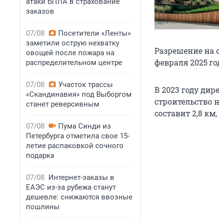
атаки БПЛА в страхование
заказов
07/08
Посетители «Ленты»
заметили острую нехватку
Разрешение на с
овощей после пожара на
февраля 2025 го
распределительном центре
07/08
Участок трассы
В 2023 году ди
«Скандинавия» под Выборгом
строительство 
станет реверсивным
составит 2,8 км,
07/08
Пума Синди из
Петербурга отметила свое 15-
летие распаковкой сочного
подарка
07/08
Интернет-заказы в
ЕАЭС из-за рубежа станут
дешевле: снижаются ввозные
пошлины