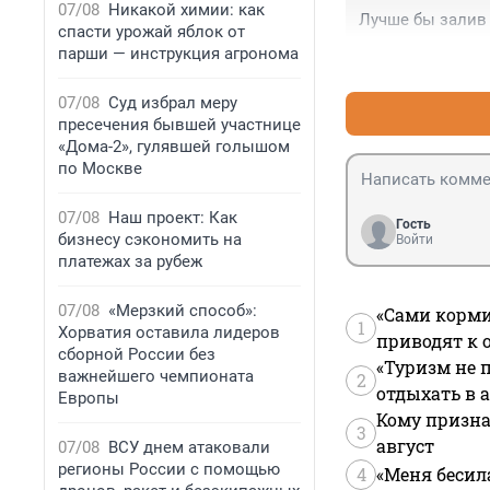
07/08
Никакой химии: как
Лучше бы залив 
спасти урожай яблок от
парши — инструкция агронома
07/08
Суд избрал меру
пресечения бывшей участнице
«Дома-2», гулявшей голышом
по Москве
07/08
Наш проект: Как
Гость
бизнесу сэкономить на
Войти
платежах за рубеж
07/08
«Мерзкий способ»:
«Сами корми
1
Хорватия оставила лидеров
приводят к 
сборной России без
«Туризм не 
важнейшего чемпионата
2
отдыхать в а
Европы
Кому призна
3
август
07/08
ВСУ днем атаковали
регионы России с помощью
4
«Меня бесил