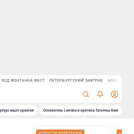
ЗСД ФОНТАНКА ФЕСТ
ПЕТЕРБУРГСКИЙ ЗАВТРАК
АФИША PLUS
рбург ищет креатив
Основатель Levrana и критика Татьяны Ким
Зач
НОВОСТИ КОМПАНИЙ
НОВОС