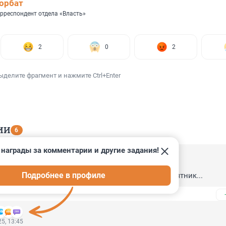
орбат
рреспондент отдела «Власть»
2
0
2
ыделите фрагмент и нажмите Ctrl+Enter
ИИ
6
награды за комментарии и другие задания!
5, 17:09
Подробнее в профиле
фортов". По окончании ксении Героя труда и памятник...
5, 13:45