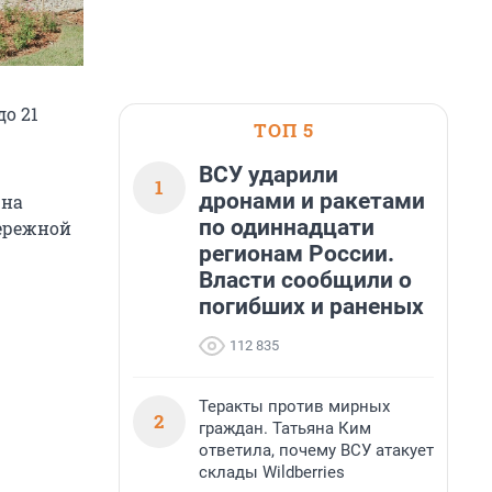
до 21
ТОП 5
ВСУ ударили
1
дронами и ракетами
на
по одиннадцати
бережной
регионам России.
Власти сообщили о
погибших и раненых
112 835
Теракты против мирных
2
граждан. Татьяна Ким
ответила, почему ВСУ атакует
склады Wildberries