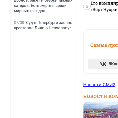
дронов, ракет и безэкипажных
Его номинир
катеров. Есть жертвы среди
5
«Вор» Чухра
мирных граждан
07/08
Суд в Петербурге заочно
арестовал Лидию Невзорову*
Самые ярки
ВКо
Новости СМИ2
НОВОСТИ КО