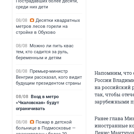
Пострадавших более десяти,
среди них дети
08/08
Десятки квадратных
метров лесов горели на
стройке в Обухово
08/08
Можно ли пить квас
тем, кто садится за руль,
беременным и детям
08/08
Премьер-министр
Напомним, что 
Венгрии рассказал, кого видит
России Владим
будущим президентом страны
на российский 
так, чтобы оте
08/08
Вход в метро
зарубежными пр
«Чкаловская» будут
ограничивать
Ранее глава М
08/08
Пожар в детской
иностранные ко
больнице в Подмосковье —
Денис Мантуро