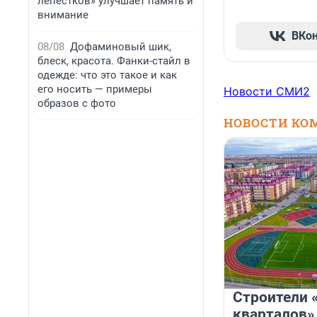
лепестков» улучшает память и
внимание
ВКо
08/08
Дофаминовый шик,
блеск, красота. Фанки-стайл в
одежде: что это такое и как
его носить — примеры
Новости СМИ2
образов с фото
НОВОСТИ КО
Строители 
кварталов»