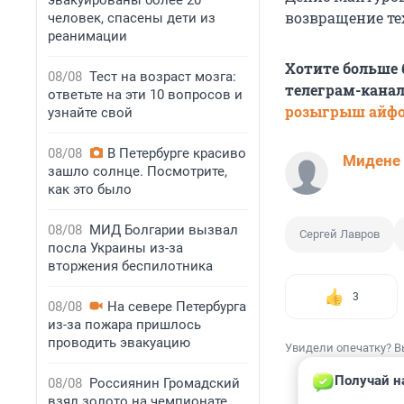
эвакуированы более 20
возвращение те
человек, спасены дети из
реанимации
Хотите больше
08/08
Тест на возраст мозга:
телеграм-канал
ответьте на эти 10 вопросов и
розыгрыш айф
узнайте свой
08/08
В Петербурге красиво
Мидене
зашло солнце. Посмотрите,
как это было
08/08
МИД Болгарии вызвал
Сергей Лавров
посла Украины из-за
вторжения беспилотника
3
08/08
На севере Петербурга
из-за пожара пришлось
проводить эвакуацию
Увидели опечатку? В
Получай н
08/08
Россиянин Громадский
взял золото на чемпионате