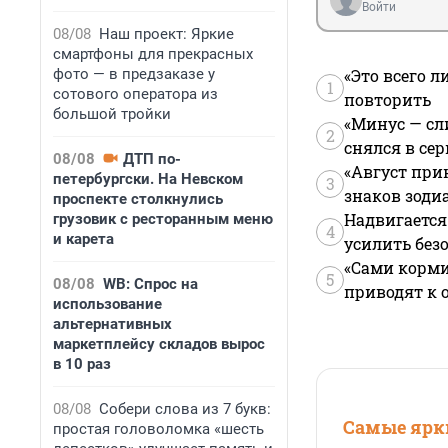
Войти
08/08
Наш проект: Яркие
смартфоны для прекрасных
фото — в предзаказе у
«Это всего л
1
сотового оператора из
повторить
большой тройки
«Минус — сл
2
снялся в се
08/08
ДТП по-
«Август при
петербургски. На Невском
3
знаков зоди
проспекте столкнулись
Надвигается
грузовик с ресторанным меню
4
и карета
усилить без
«Сами корми
5
08/08
WB: Спрос на
приводят к 
использование
альтернативных
маркетплейсу складов вырос
в 10 раз
08/08
Собери слова из 7 букв:
Самые ярки
простая головоломка «шесть