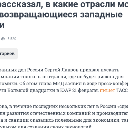
рассказал, в какие отрасли 
 возвращающиеся западные
и
2
5 520
тариев
анных дел России Сергей Лавров призвал пускать
пании только в те отрасли, где не будет рисков для
номики. Об этом глава МИД заявил в ходе пресс-конф
ечи Большой двадцатки в ЮАР 21 февраля,
пишет
ТАСС
ва, в течение последних нескольких лет в России «сд
для развития отечественных компаний и производител
а и санкции оказались полезными для экономики, та
льсом для создания своих технологий.