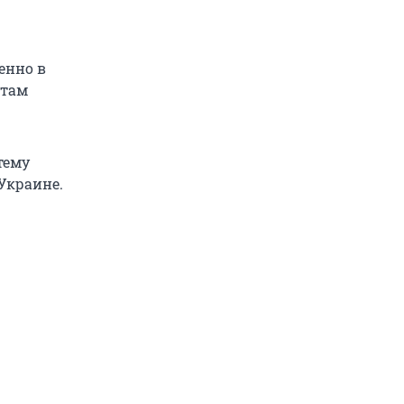
енно в
 там
тему
Украине.