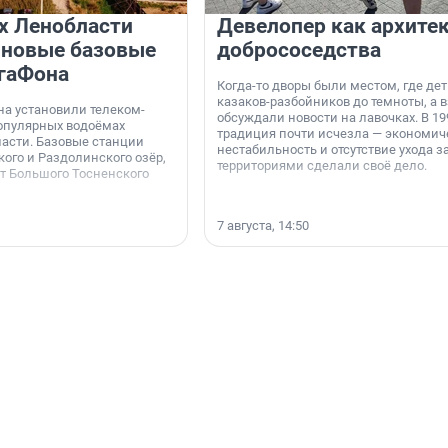
х Ленобласти
Девелопер как архите
 новые базовые
добрососедства
гаФона
Когда-то дворы были местом, где дет
казаков-разбойников до темноты, а 
а установили телеком-
обсуждали новости на лавочках. В 19
опулярных водоёмах
традиция почти исчезла — экономич
асти. Базовые станции
нестабильность и отсутствие ухода з
ого и Раздолинского озёр,
территориями сделали своё дело.
от Большого Тосненского
7 августа, 14:50