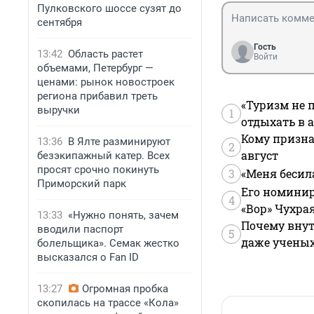
Пулковского шоссе сузят до
сентября
Гость
13:42
Область растет
Войти
объемами, Петербург —
ценами: рынок новостроек
региона прибавил треть
«Туризм не 
выручки
1
отдыхать в а
Кому призна
13:36
В Ялте разминируют
2
август
безэкипажный катер. Всех
просят срочно покинуть
3
«Меня бесил
Приморский парк
Его номинир
4
«Вор» Чухра
13:33
«Нужно понять, зачем
Почему внут
вводили паспорт
5
даже учены
болельщика». Семак жестко
высказался о Fan ID
13:27
Огромная пробка
скопилась на трассе «Кола»