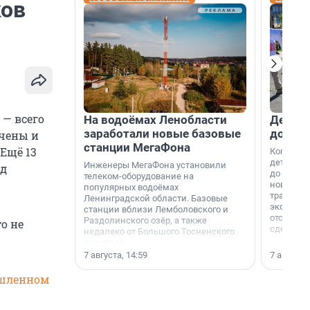
ков
 — всего
На водоёмах Ленобласти
Девело
заработали новые базовые
добро
ачены и
станции МегаФона
Ещё 13
Когда-то
дети игр
Инженеры МегаФона установили
ад
до темно
телеком-оборудование на
новости н
популярных водоёмах
традиция
Ленинградской области. Базовые
экономич
станции вблизи Лемболовского и
отсутств
Раздолинского озёр, а также
о не
сделали 
недалеко от Большого Тосненского
водопада.
7 августа, 14:59
7 августа,
шленном