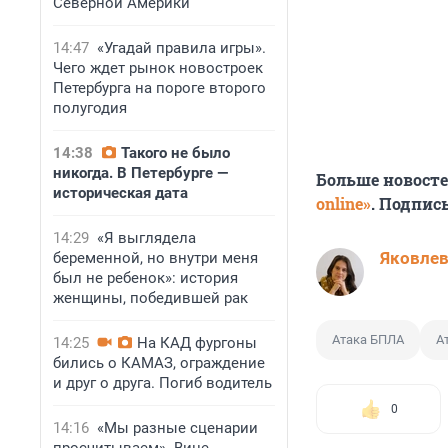
Северной Америки
14:47
«Угадай правила игры».
Чего ждет рынок новостроек
Петербурга на пороге второго
полугодия
14:38
Такого не было
никогда. В Петербурге —
Больше новост
историческая дата
online»
. Подпис
14:29
«Я выглядела
Яковле
беременной, но внутри меня
был не ребенок»: история
женщины, победившей рак
Атака БПЛА
А
14:25
На КАД фургоны
бились о КАМАЗ, ограждение
и друг о друга. Погиб водитель
0
14:16
«Мы разные сценарии