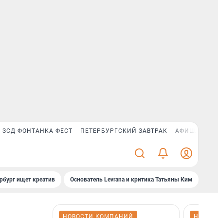
ЗСД ФОНТАНКА ФЕСТ
ПЕТЕРБУРГСКИЙ ЗАВТРАК
АФИША PLUS
рбург ищет креатив
Основатель Levrana и критика Татьяны Ким
Зач
НОВОСТИ КОМПАНИЙ
НОВОС