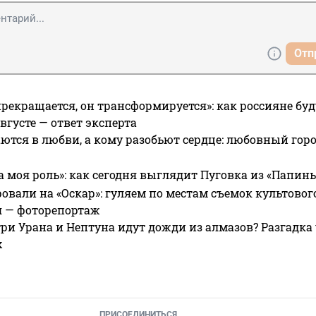
Отп
прекращается, он трансформируется»: как россияне буд
вгусте — ответ эксперта
ются в любви, а кому разобьют сердце: любовный гор
а моя роль»: как сегодня выглядит Пуговка из «Папин
овали на «Оскар»: гуляем по местам съемок культово
я — фоторепортаж
ри Урана и Нептуна идут дожди из алмазов? Разгадка
х
ПРИСОЕДИНИТЬСЯ