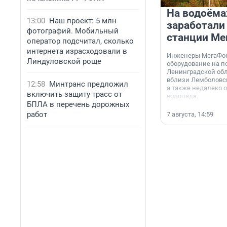
На водоёма
13:00
Наш проект: 5 млн
заработали
фотографий. Мобильный
станции Ме
оператор подсчитал, сколько
интернета израсходовали в
Инженеры МегаФон
Линдуловской роще
оборудование на п
Ленинградской обл
вблизи Лемболовск
12:58
Минтранс предложил
а также недалеко 
включить защиту трасс от
водопада.
БПЛА в перечень дорожных
работ
7 августа, 14:59