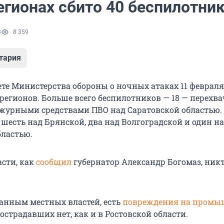
егионах сбито 40 беспилотни
3
8 359
тария
ете Министерства обороны о ночных атаках 11 февраля
 регионов. Больше всего беспилотников — 18 — перехв
урными средствами ПВО над Саратовской областью. 
 шесть над Брянской, два над Волгоградской и один н
бластью.
асти, как
сообщил
губернатор Александр Богомаз, никт
данным местных властей, есть
повреждения на промы
Пострадавших нет, как и в Ростовской области.