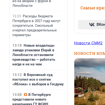
из-за аварии с фурой в
Ленобласти
Самые ярки
13:23
Расходы бюджета
Петербурга в 2027 году могут
ВКо
сократиться. Смольный
очертил предварительные
параметры
Новости СМИ2
13:18
Новые владельцы
завода упаковки Elopak в
НОВОСТИ КО
Ленобласти остановили
производство — работать
негде и не на чем
13:12
В Верховный суд
поступил иск о снятии
«Яблока» с выборов в Госдуму
13:08
В Петербурге
представили нового
начальника ГУ ФСИН