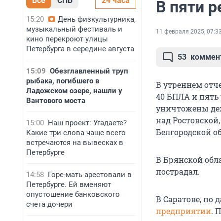
Все
СПБ
24 часа
В пяти р
15:20
День физкультурника,
музыкальный фестиваль и
11 февраля 2025, 07:3
кино перекроют улицы
Петербурга в середине августа
53
коммен
15:09
Обезглавленный труп
рыбака, погибшего в
В утреннем отч
Ладожском озере, нашли у
40 БПЛА и пять
Вантового моста
уничтожены деж
над Ростовской,
15:00
Наш проект: Угадаете?
Белгородской о
Какие три слова чаще всего
встречаются на вывесках в
Петербурге
В Брянской обл
пострадал.
14:58
Горе-мать арестовали в
Петербурге. Ей вменяют
опустошение банковского
В Саратове, по 
счета дочери
предприятии
. 