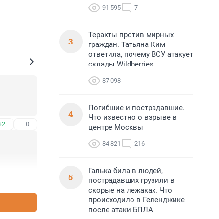
91 595
7
Теракты против мирных
3
граждан. Татьяна Ким
ответила, почему ВСУ атакует
склады Wildberries
87 098
Погибшие и пострадавшие.
4
Что известно о взрыве в
+2
–0
центре Москвы
84 821
216
Галька била в людей,
5
+1
–0
пострадавших грузили в
скорые на лежаках. Что
происходило в Геленджике
после атаки БПЛА