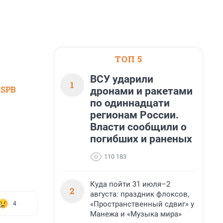
ТОП 5
ВСУ ударили
1
 SPB
дронами и ракетами
по одиннадцати
регионам России.
Власти сообщили о
погибших и раненых
110 183
Куда пойти 31 июля–2
2
августа: праздник флоксов,
«Пространственный сдвиг» у
4
Манежа и «Музыка мира»