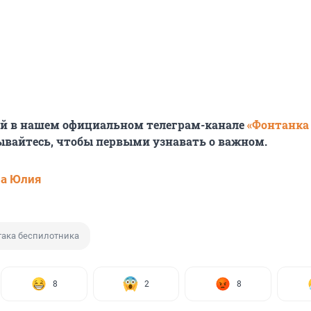
ей в нашем официальном телеграм-канале
«Фонтанка
ывайтесь, чтобы первыми узнавать о важном.
ва Юлия
така беспилотника
8
2
8