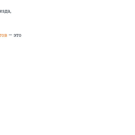
езда,
тов
— это