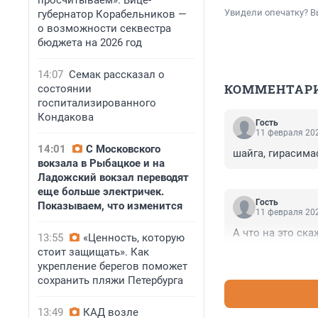
просчитываем». Вице-
Увидели опечатку? В
губернатор Корабельников —
о возможности секвестра
бюджета на 2026 год
14:07
Семак рассказал о
КОММЕНТАР
состоянии
госпитализированного
Кондакова
Гость
11 февраля 202
14:01
С Московского
шайга, гирасимаф
вокзала в Рыбацкое и на
Ладожский вокзал переводят
еще больше электричек.
Гость
Показываем, что изменится
11 февраля 202
А что на это ск
13:55
«Ценность, которую
стоит защищать». Как
укрепление берегов поможет
сохранить пляжи Петербурга
13:49
КАД возле