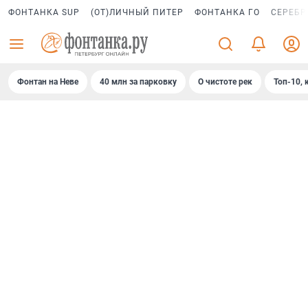
ФОНТАНКА SUP
(ОТ)ЛИЧНЫЙ ПИТЕР
ФОНТАНКА ГО
СЕРЕБР
Фонтан на Неве
40 млн за парковку
О чистоте рек
Топ-10, 