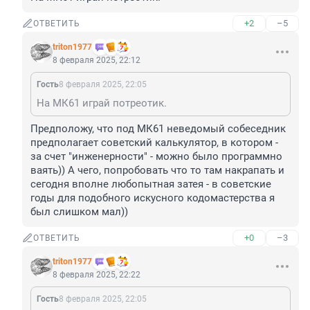
+2
–5
ОТВЕТИТЬ
triton1977
8 февраля 2025, 22:12
Гость
8 февраля 2025, 22:05
На МК61 играй потреотик.
Предположу, что под МК61 неведомый собеседник 
предполагает советский калькулятор, в котором - 
за счет "инженерности" - можно было программно 
ваять)) А чего, попробовать что то там накрапать и 
сегодня вполне любопытная затея - в советские 
годы для подобного искусного кодомастерства я 
был слишком мал))
+0
–3
ОТВЕТИТЬ
triton1977
8 февраля 2025, 22:22
Гость
8 февраля 2025, 22:05