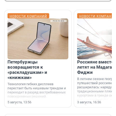
НОВОСТИ КОМПАНИЙ
НОВОСТИ КОМПАНИ
Петербуржцы
Россияне вместо
возвращаются к
летят на Мадагас
«раскладушкам» и
Фиджи
«книжкам»
В летнем сезоне геогра
путешествий россиян з
Технология гибких дисплеев
расширилась: наряду с
перестает быть нишевым трендом и
традиционными пляж
переходит в разряд востребованных
курортами в тренде ока
повседневных решений.
дальние маршруты, нап
5 августа, 13:56
3 августа, 16:36
острова Африки и Азии,
свидетельствуют данны
МегаФона.