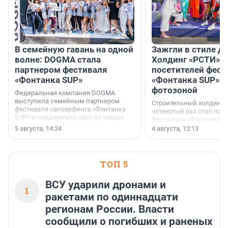
В семейную гавань на одной
Зажгли в стиле ди
волне: DOGMA стала
Холдинг «РСТИ» 
партнером фестиваля
посетителей фест
«Фонтанка SUP»
«Фонтанка SUP» я
фотозоной
Федеральная компания DOGMA
выступила семейным партнером
Строительный холдинг 
фестиваля сапсерфинга «Фонтанка
четвертый раз стал пар
SUP» и поддержала одну из самых
фестиваля «Фонтанка S
ярких и романтичных номинаций —
раз компания стремится
5 августа, 14:24
4 августа, 12:13
«SUP-свадьба».
привезти корпоративну
и подарить настоящий 
посетителям фестиваля
необычной фотозоне.
ТОП 5
ВСУ ударили дронами и
1
ракетами по одиннадцати
регионам России. Власти
сообщили о погибших и раненых