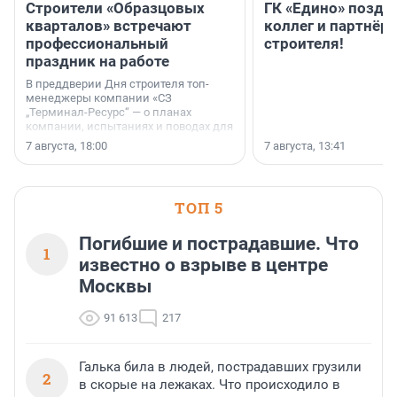
Строители «Образцовых
ГК «Едино» поздр
кварталов» встречают
коллег и партнёр
профессиональный
строителя!
праздник на работе
В преддверии Дня строителя топ-
менеджеры компании «СЗ
„Терминал-Ресурс“ — о планах
компании, испытаниях и поводах для
осторожного оптимизма.
7 августа, 18:00
7 августа, 13:41
ТОП 5
Погибшие и пострадавшие. Что
1
известно о взрыве в центре
Москвы
91 613
217
Галька била в людей, пострадавших грузили
2
в скорые на лежаках. Что происходило в