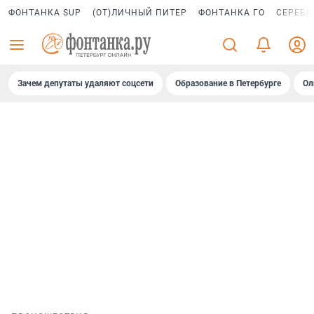
ФОНТАНКА SUP
(ОТ)ЛИЧНЫЙ ПИТЕР
ФОНТАНКА ГО
СЕРЕБР
Зачем депутаты удаляют соцсети
Образование в Петербурге
Ол