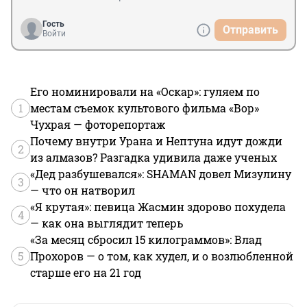
Гость
Отправить
Войти
Его номинировали на «Оскар»: гуляем по
1
местам съемок культового фильма «Вор»
Чухрая — фоторепортаж
Почему внутри Урана и Нептуна идут дожди
2
из алмазов? Разгадка удивила даже ученых
«Дед разбушевался»: SHAMAN довел Мизулину
3
— что он натворил
«Я крутая»: певица Жасмин здорово похудела
4
— как она выглядит теперь
«За месяц сбросил 15 килограммов»: Влад
5
Прохоров — о том, как худел, и о возлюбленной
старше его на 21 год